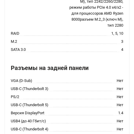
M), тип 2242/2260/2280,
режим работы PCIe 4.0 x4/x2 -
для процессоров AMD Ryzen
8000разъем M.2_3 (ключ M),
тип 2280
RAID
1, 5, 10
M.2
3
SATA 3.0
4
Разъемы на задней панели
VGA (D-Sub)
Нет
USB-C (Thunderbolt 3)
Нет
PS/2
Нет
USB-C (Thunderbolt 5)
Нет
Версия DisplayPort
1.4
USB4 (до 40 Гбит/с)
Нет
USB-C (Thunderbolt 4)
Нет