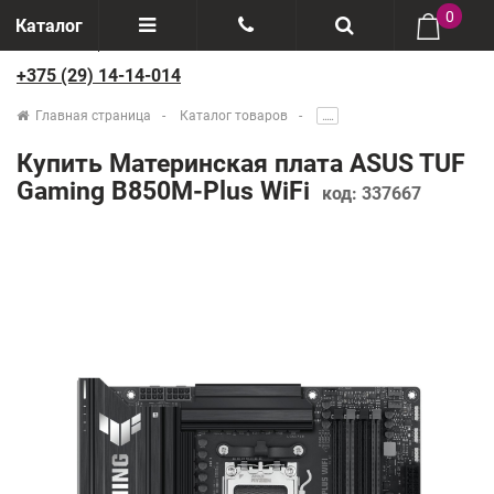
0
Каталог
+375 (29) 14-14-014
Отзывы
+375(29) 888-44-44
Главная страница
Каталог товаров
.....
О компании
+375(29) 14-14-014
Купить Материнская плата ASUS TUF
Производители
Gaming B850M-Plus WiFi
код:
337667
Возврат товаров
Рассрочка
Доставка