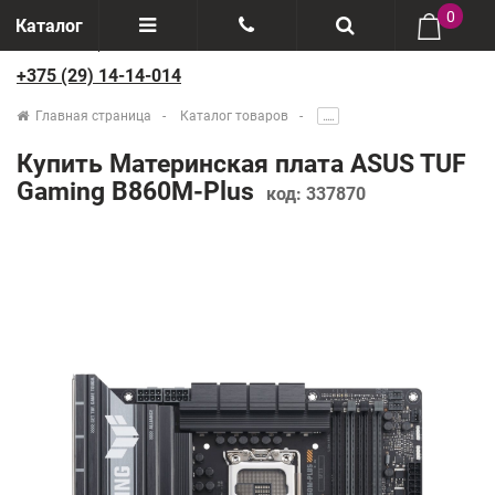
0
Каталог
+375 (29) 14-14-014
Отзывы
+375(29) 888-44-44
Главная страница
Каталог товаров
.....
О компании
+375(29) 14-14-014
Купить Материнская плата ASUS TUF
Производители
Gaming B860M-Plus
код:
337870
Возврат товаров
Рассрочка
Доставка