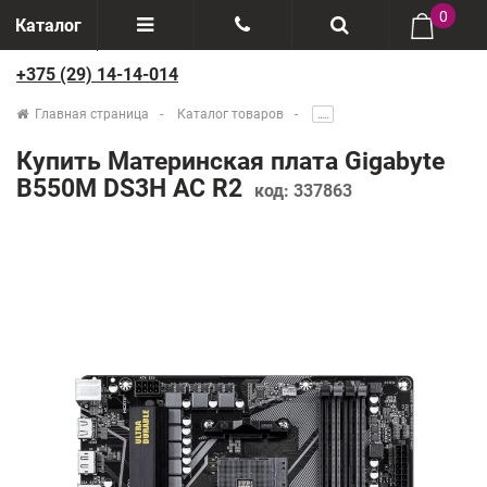
0
Каталог
+375 (29) 14-14-014
Отзывы
+375(29) 888-44-44
Главная страница
Каталог товаров
.....
О компании
+375(29) 14-14-014
Купить Материнская плата Gigabyte
Производители
B550M DS3H AC R2
код:
337863
Возврат товаров
Рассрочка
Доставка