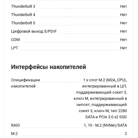
Thunderbolt 3
Нет
Thunderbolt 4
Нет
Thunderbolt 5
Нет
Цифровой выход S/PDIF
Нет
COM
Нет
LPT
Нет
Интерфейсы накопителей
Спецификации
1 x слот M.2 (M2A_CPU),
накопителей
интегрированный в ЦП,
поддерживающий сокет 3,
ключ M, интегрированный в
чипсет, поддерживающий
сокет 3, ключ M, тип 2280
SATA и PCIe 3.0 x2 SSD
RAID
1, 10 - M.2 (NVMe)/SATA
M.2
2