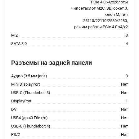
PCIe 4.0 x4/x2слоты
чипсетаслот M2C_SB, сокет 3,
ключ M, тип
25110/22110/2580/2280,
режим работы PCIe 4.0 x4/x2
M.2
3
SATA 3.0
4
Разъемы на задней панели
Аудио (3.5 мм jack)
3
Mini DisplayPort
Нет
USB-C (Thunderbolt 3)
Нет
DisplayPort
1
DVI
Нет
USB4 (до 40 Гбит/с)
Нет
USB-C (Thunderbolt 4)
Нет
PS/2
Нет