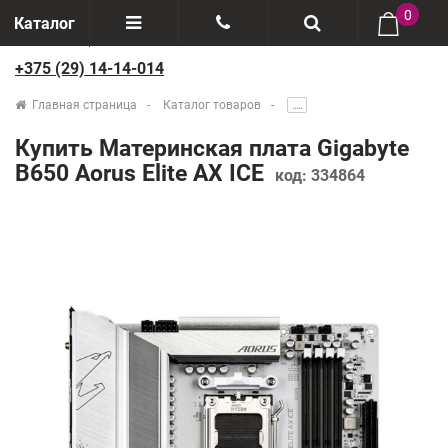
0
Каталог
+375 (29) 14-14-014
Отзывы
+375(29) 888-44-44
Главная страница
Каталог товаров
.....
О компании
+375(29) 14-14-014
Купить Материнская плата Gigabyte
Производители
B650 Aorus Elite AX ICE
код:
334864
Возврат товаров
Рассрочка
Доставка