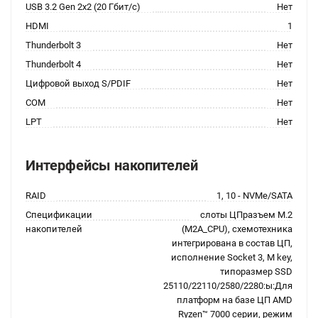
USB 3.2 Gen 2x2 (20 Гбит/с)
Нет
HDMI
1
Thunderbolt 3
Нет
Thunderbolt 4
Нет
Цифровой выход S/PDIF
Нет
COM
Нет
LPT
Нет
Интерфейсы накопителей
RAID
1, 10 - NVMe/SATA
Спецификации
слоты ЦПразъем M.2
накопителей
(M2A_CPU), схемотехника
интегрирована в состав ЦП,
исполнение Socket 3, M key,
типоразмер SSD
25110/22110/2580/2280:ы:Для
платформ на базе ЦП AMD
Ryzen™ 7000 серии, режим