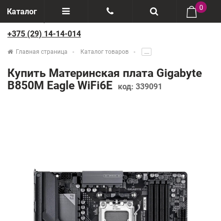
0
Каталог
+375 (29) 14-14-014
Отзывы
+375(29) 888-44-44
Главная страница
Каталог товаров
.....
О компании
+375(29) 14-14-014
Купить Материнская плата Gigabyte
Производители
B850M Eagle WiFi6E
код:
339091
Возврат товаров
Рассрочка
Доставка