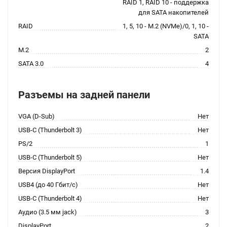
RAID 1, RAID 10 - поддержка
для SATA накопителей
RAID
1, 5, 10 - M.2 (NVMe)/0, 1, 10 -
SATA
M.2
2
SATA 3.0
4
Разъемы на задней панели
VGA (D-Sub)
Нет
USB-C (Thunderbolt 3)
Нет
PS/2
1
USB-C (Thunderbolt 5)
Нет
Версия DisplayPort
1.4
USB4 (до 40 Гбит/с)
Нет
USB-C (Thunderbolt 4)
Нет
Аудио (3.5 мм jack)
3
DisplayPort
2