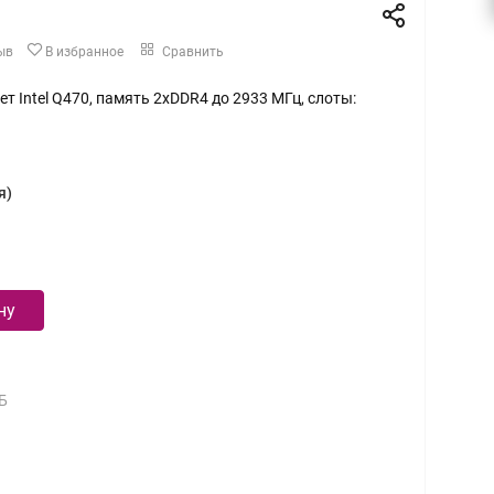
ыв
В избранное
Сравнить
ет Intel Q470, память 2xDDR4 до 2933 МГц, слоты:
я)
ну
Б