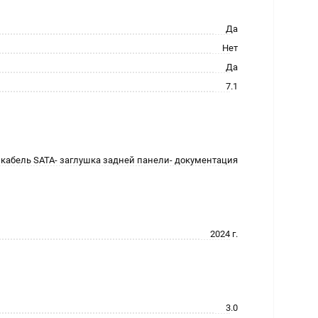
Да
Нет
Да
7.1
- кабель SATA- заглушка задней панели- документация
2024 г.
3.0