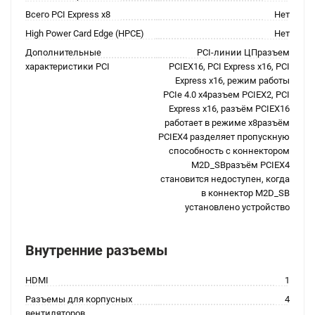
Всего PCI Express x8
Нет
High Power Card Edge (HPCE)
Нет
Дополнительные
PCI-линии ЦПразъем
характеристики PCI
PCIEX16, PCI Express x16, PCI
Express x16, режим работы
PCIe 4.0 x4разъем PCIEX2, PCI
Express x16, разъём PCIEX16
работает в режиме x8разъём
PCIEX4 разделяет пропускную
способность с коннектором
M2D_SBразъём PCIEX4
становится недоступен, когда
в коннектор M2D_SB
установлено устройство
Внутренние разъемы
HDMI
1
Разъемы для корпусных
4
вентиляторов