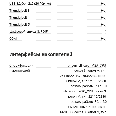
USB 3.2 Gen 2x2 (20 Гбит/с)
Нет
Thunderbolt 3
Нет
Thunderbolt 4
Нет
Thunderbolt 5
Нет
Цифровой выход S/PDIF
1
COM
Нет
Интерфейсы накопителей
Спецификации
слоты ЦПслот M2A_CPU,
накопителей
сокет 3, ключ M, тип
25110/22110/2580/2280, сокет
3, ключ M, тип 22110/2280,
режим работы PCIe 5.0
x4/x2слот M2C_CPU, сокет 3,
ключ M, тип 22110/2280,
режим работы PCIe 5.0
x4/x2слоты чипсетаслот
M2D_SB, сокет 3, ключ M, тип