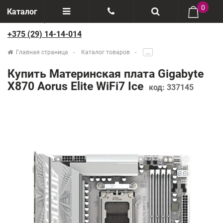
0
Каталог
+375 (29) 14-14-014
Отзывы
+375(29) 888-44-44
Главная страница
Каталог товаров
.....
О компании
+375(29) 14-14-014
Купить Материнская плата Gigabyte
Производители
X870 Aorus Elite WiFi7 Ice
код:
337145
Возврат товаров
Рассрочка
Доставка