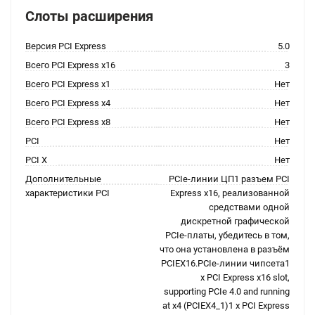
Слоты расширения
Версия PCI Express
5.0
Всего PCI Express x16
3
Всего PCI Express x1
Нет
Всего PCI Express x4
Нет
Всего PCI Express x8
Нет
PCI
Нет
PCI X
Нет
Дополнительные
PCIe-линии ЦП1 разъем PCI
характеристики PCI
Express x16, реализованной
средствами одной
дискретной графической
PCIe-платы, убедитесь в том,
что она установлена в разъём
PCIEX16.PCIe-линии чипсета1
x PCI Express x16 slot,
supporting PCIe 4.0 and running
at x4 (PCIEX4_1)1 x PCI Express