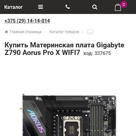
0
Каталог
+375 (29) 14-14-014
Отзывы
+375(29) 888-44-44
Главная страница
Каталог товаров
.....
О компании
+375(29) 14-14-014
Купить Материнская плата Gigabyte
Производители
Z790 Aorus Pro X WIFI7
код:
337675
Возврат товаров
Рассрочка
Доставка