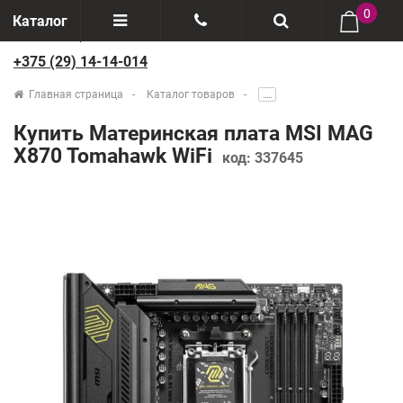
0
Каталог
+375 (29) 14-14-014
Отзывы
+375(29) 888-44-44
Главная страница
Каталог товаров
.....
О компании
+375(29) 14-14-014
Купить Материнская плата MSI MAG
Производители
X870 Tomahawk WiFi
код:
337645
Возврат товаров
Рассрочка
Доставка