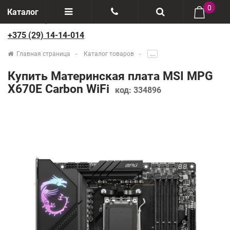
0
Каталог
+375 (29) 14-14-014
Отзывы
+375(29) 888-44-44
Главная страница
Каталог товаров
.....
О компании
+375(29) 14-14-014
Купить Материнская плата MSI MPG
Производители
X670E Carbon WiFi
код:
334896
Возврат товаров
Рассрочка
Доставка