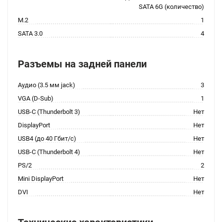
SATA 6G (количество)
M.2
1
SATA 3.0
4
Разъемы на задней панели
Аудио (3.5 мм jack)
3
VGA (D-Sub)
1
USB-C (Thunderbolt 3)
Нет
DisplayPort
Нет
USB4 (до 40 Гбит/с)
Нет
USB-C (Thunderbolt 4)
Нет
PS/2
2
Mini DisplayPort
Нет
DVI
Нет