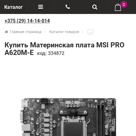
0
Каталог
+375 (29) 14-14-014
Отзывы
+375(29) 888-44-44
Главная страница
Каталог товаров
.....
О компании
+375(29) 14-14-014
Купить Материнская плата MSI PRO
Производители
A620M-E
код:
334872
Возврат товаров
Рассрочка
Доставка