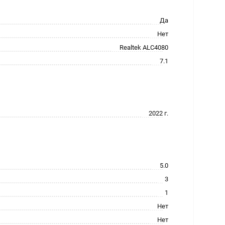
Да
Нет
Realtek ALC4080
7.1
2022 г.
5.0
3
1
Нет
Нет