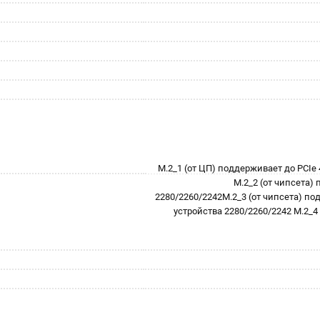
M.2_1 (от ЦП) поддерживает до PCIe 
M.2_2 (от чипсета)
2280/2260/2242M.2_3 (от чипсета) по
устройства 2280/2260/2242 M.2_4