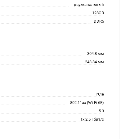
двухканальный
128GB
DDR5
304.8 мм
243.84 мм
PCIe
802.11ax (Wi-Fi 6E)
5.3
1x 2.5 Гбит/с