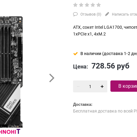
Отзывов (
0
)
Написать отз
ATX, сокет Intel LGA1700, чипсе
1xPCIe x1, 4xM.2
В наличии (доставка 1-2 дн
728.56
руб
Цена:
В корзи
Доставка:
Бесплатная доставка по всей Р