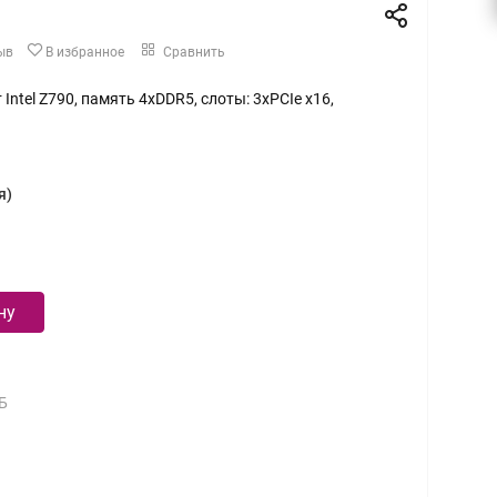
ыв
В избранное
Сравнить
т Intel Z790, память 4xDDR5, слоты: 3xPCIe x16,
я)
ну
Б