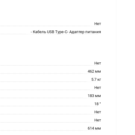
Нет
- Кабель USB Type-C- Адаптер питания
Нет
462 мм
5.7 кг
Нет
183 мм
18 °
Нет
Нет
614 мм