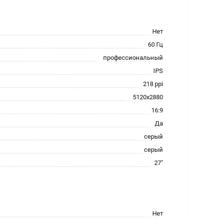
Нет
60 Гц
профессиональный
IPS
218 ppi
5120x2880
16:9
Да
серый
серый
27"
Нет