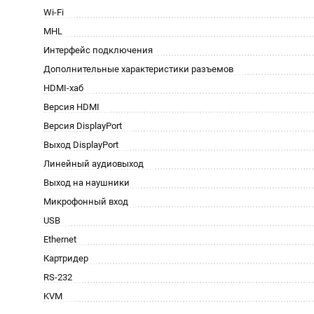
Wi-Fi
MHL
Интерфейс подключения
Дополнительные характеристики разъемов
HDMI-хаб
Версия HDMI
Версия DisplayPort
Выход DisplayPort
Линейный аудиовыход
Выход на наушники
Микрофонный вход
USB
Ethernet
Картридер
RS-232
KVM