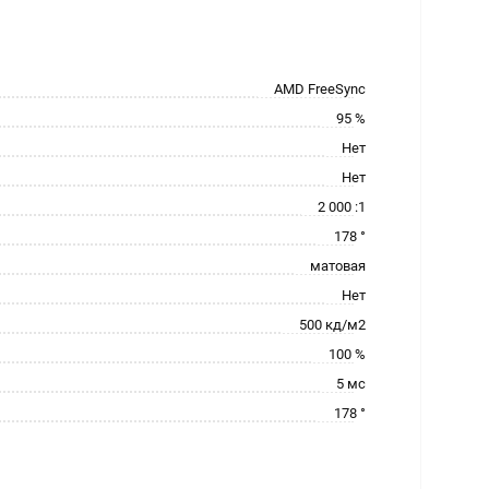
AMD FreeSync
95 %
Нет
Нет
2 000 :1
178 °
матовая
Нет
500 кд/м2
100 %
5 мс
178 °