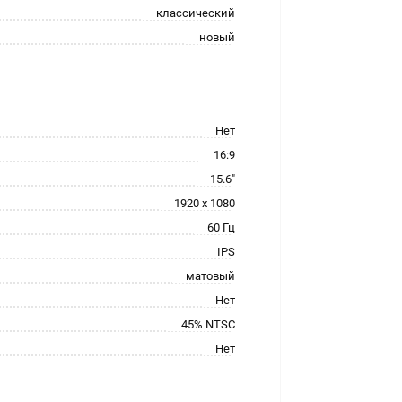
классический
новый
Нет
16:9
15.6"
1920 x 1080
60 Гц
IPS
матовый
Нет
45% NTSC
Нет