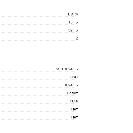
DDR4
16 ГБ
32 ГБ
2
SSD 1024 ГБ
SSD
1024 ГБ
1 слот
PCIe
Нет
Нет