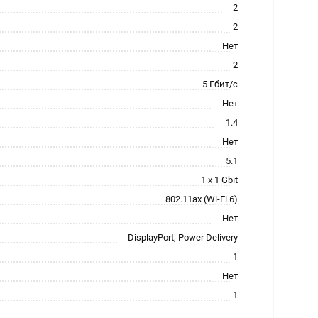
2
2
Нет
2
5 Гбит/с
Нет
1.4
Нет
5.1
1 x 1 Gbit
802.11ax (Wi-Fi 6)
Нет
DisplayPort, Power Delivery
1
Нет
1