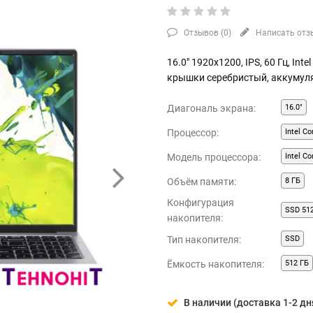
Отзывов (
0
)
Написать отз
16.0" 1920x1200, IPS, 60 Гц, Inte
крышки серебристый, аккумуля
Диагональ экрана:
16.0"
Процессор:
Intel Co
Модель процессора:
Intel Co
Объём памяти:
8 ГБ
Конфигурация
SSD 51
накопителя:
Тип накопителя:
SSD
Ёмкость накопителя:
512 ГБ
В наличии (доставка 1-2 дн