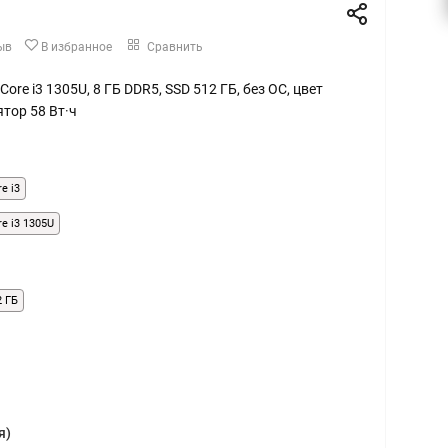
ыв
В избранное
Сравнить
l Core i3 1305U, 8 ГБ DDR5, SSD 512 ГБ, без ОС, цвет
тор 58 Вт·ч
re i3
re i3 1305U
2 ГБ
я)