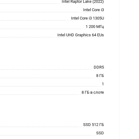
Intel Raptor Lake (2022)
Intel Core i3
Intel Core i3 1305U
1 200 МГц
Intel UHD Graphics 64 EUs
DDR5
8 ГБ
1
8 ГБ в слоте
SSD 512 ГБ
SSD