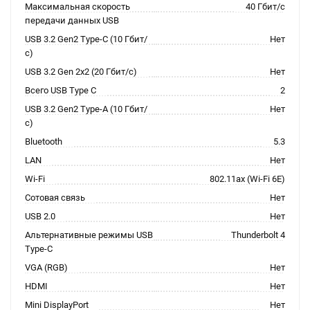
Максимальная скорость
40 Гбит/с
передачи данных USB
USB 3.2 Gen2 Type-C (10 Гбит/
Нет
с)
USB 3.2 Gen 2x2 (20 Гбит/с)
Нет
Всего USB Type C
2
USB 3.2 Gen2 Type-A (10 Гбит/
Нет
с)
Bluetooth
5.3
LAN
Нет
Wi-Fi
802.11ax (Wi-Fi 6E)
Сотовая связь
Нет
USB 2.0
Нет
Альтернативные режимы USB
Thunderbolt 4
Type-C
VGA (RGB)
Нет
HDMI
Нет
Mini DisplayPort
Нет