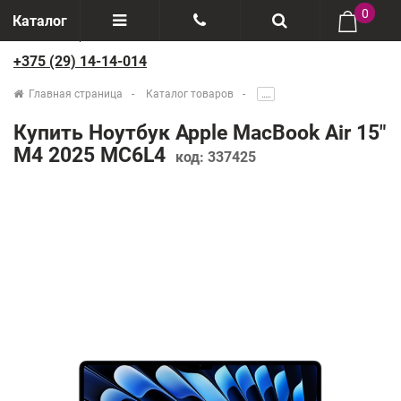
0
Каталог
+375 (29) 14-14-014
Отзывы
+375(29) 888-44-44
Главная страница
Каталог товаров
.....
О компании
+375(29) 14-14-014
Купить Ноутбук Apple MacBook Air 15"
Производители
M4 2025 MC6L4
код:
337425
Возврат товаров
Рассрочка
Доставка