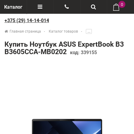
0
Каталог
+375 (29) 14-14-014
Отзывы
+375(29) 888-44-44
Главная страница
Каталог товаров
.....
О компании
+375(29) 14-14-014
Купить Ноутбук ASUS ExpertBook B3
Производители
B3605CCA-MB0202
код:
339155
Возврат товаров
Рассрочка
Доставка