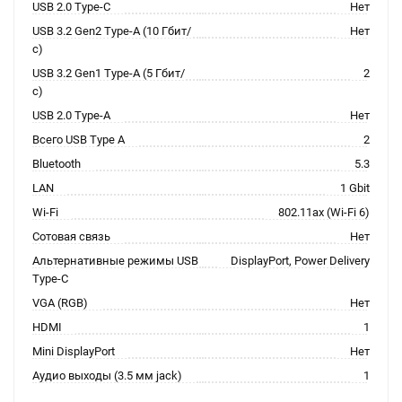
USB 2.0 Type-C
Нет
USB 3.2 Gen2 Type-A (10 Гбит/
Нет
с)
USB 3.2 Gen1 Type-A (5 Гбит/
2
с)
USB 2.0 Type-A
Нет
Всего USB Type A
2
Bluetooth
5.3
LAN
1 Gbit
Wi-Fi
802.11ax (Wi-Fi 6)
Сотовая связь
Нет
Альтернативные режимы USB
DisplayPort, Power Delivery
Type-C
VGA (RGB)
Нет
HDMI
1
Mini DisplayPort
Нет
Аудио выходы (3.5 мм jack)
1