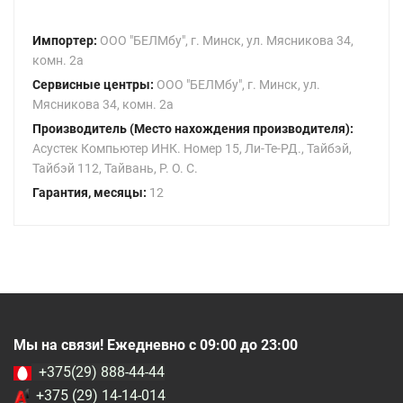
Импортер:
ООО "БЕЛМбу", г. Минск, ул. Мясникова 34,
комн. 2а
Сервисные центры:
ООО "БЕЛМбу", г. Минск, ул.
Мясникова 34, комн. 2а
Производитель (Место нахождения производителя):
Асустек Компьютер ИНК. Номер 15, Ли-Те-РД., Тайбэй,
Тайбэй 112, Тайвань, Р. О. С.
Гарантия, месяцы:
12
Мы на связи! Ежедневно с 09:00 до 23:00
+375(29) 888-44-44
+375 (29) 14-14-014