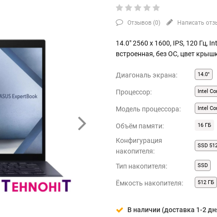
Отзывов (
0
)
Написать отз
14.0" 2560 x 1600, IPS, 120 Гц, I
встроенная, без ОС, цвет крыш
Диагональ экрана:
14.0"
Процессор:
Intel Co
Модель процессора:
Intel Co
Объём памяти:
16 ГБ
Конфигурация
SSD 51
накопителя:
Тип накопителя:
SSD
Ёмкость накопителя:
512 ГБ
В наличии (доставка 1-2 дн