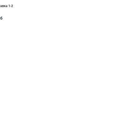
тавка 1-2
уб