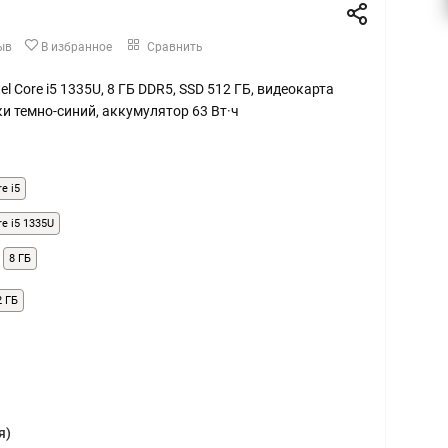
ыв
В избранное
Сравнить
ntel Core i5 1335U, 8 ГБ DDR5, SSD 512 ГБ, видеокарта
ки темно-синий, аккумулятор 63 Вт·ч
re i5
re i5 1335U
8 ГБ
2 ГБ
я)