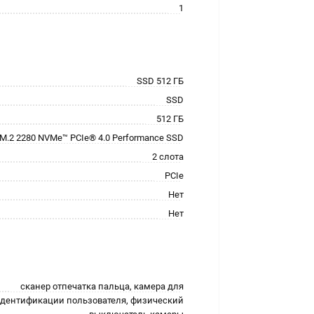
1
SSD 512 ГБ
SSD
512 ГБ
M.2 2280 NVMe™ PCIe® 4.0 Performance SSD
2 слота
PCIe
Нет
Нет
сканер отпечатка пальца, камера для
дентификации пользователя, физический