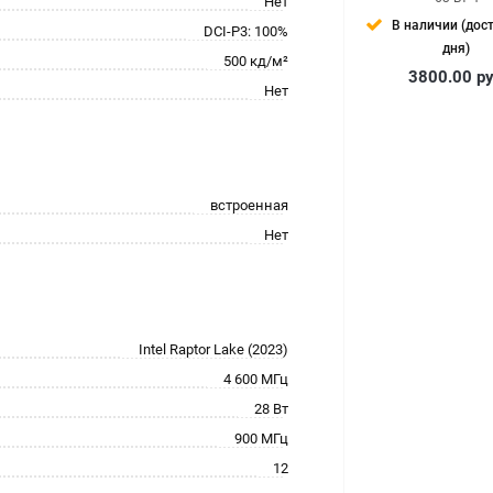
Нет
В наличии (дос
DCI-P3: 100%
дня)
500 кд/м²
3800.00
р
Нет
встроенная
Нет
Intel Raptor Lake (2023)
4 600 МГц
28 Вт
900 МГц
12