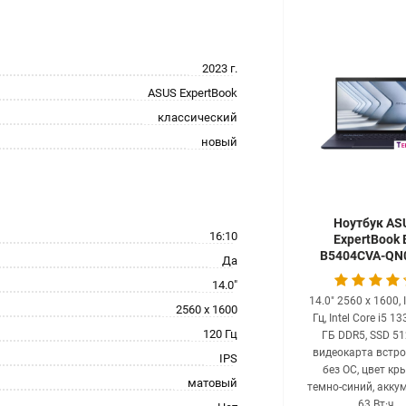
2023 г.
ASUS ExpertBook
классический
новый
Ноутбук AS
16:10
ExpertBook 
B5404CVA-QN
Да
14.0"
14.0" 2560 x 1600, 
2560 x 1600
Гц, Intel Core i5 1
120 Гц
ГБ DDR5, SSD 51
видеокарта встро
IPS
без ОС, цвет к
матовый
темно-синий, акку
63 Вт·ч