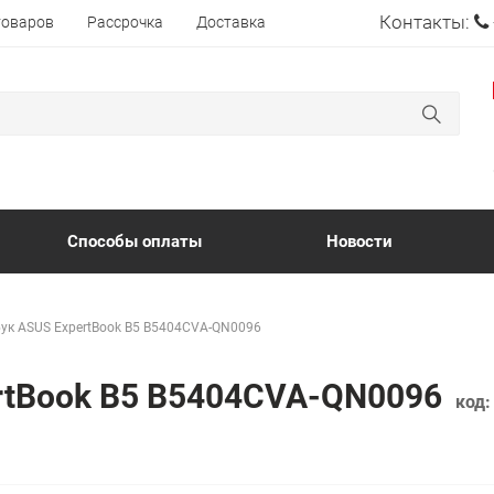
Контакты:
товаров
Рассрочка
Доставка
Способы оплаты
Новости
ук ASUS ExpertBook B5 B5404CVA-QN0096
ertBook B5 B5404CVA-QN0096
код