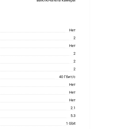
выключатель камеры
Нет
2
Нет
2
2
2
40 Гбит/с
Нет
Нет
Нет
2.1
5.3
1 Gbit