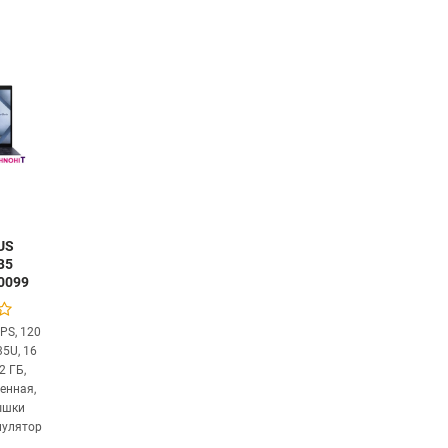
US
B5
0099
IPS, 120
335U, 16
2 ГБ,
енная,
рышки
мулятор