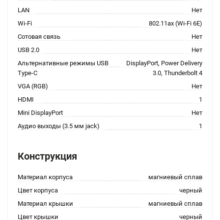
LAN
Нет
Wi-Fi
802.11ax (Wi-Fi 6E)
Сотовая связь
Нет
USB 2.0
Нет
Альтернативные режимы USB
DisplayPort, Power Delivery
Type-C
3.0, Thunderbolt 4
VGA (RGB)
Нет
HDMI
1
Mini DisplayPort
Нет
Аудио выходы (3.5 мм jack)
1
Конструкция
Материал корпуса
магниевый сплав
Цвет корпуса
черный
Материал крышки
магниевый сплав
Цвет крышки
черный