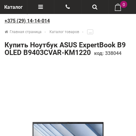
0
Каталог
+375 (29) 14-14-014
Отзывы
+375(29) 888-44-44
Главная страница
Каталог товаров
.....
О компании
+375(29) 14-14-014
Купить Ноутбук ASUS ExpertBook B9
Производители
OLED B9403CVAR-KM1220
код:
338044
Возврат товаров
Рассрочка
Доставка