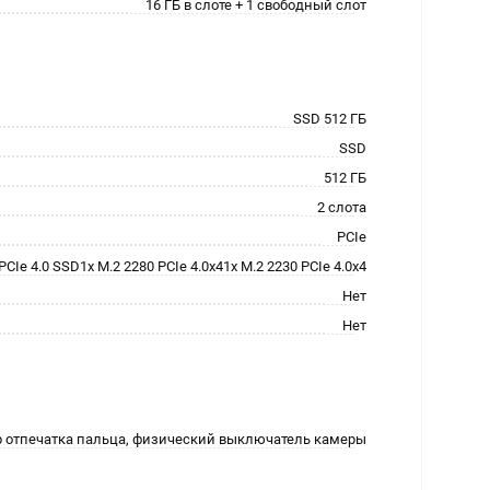
16 ГБ в слоте + 1 свободный слот
SSD 512 ГБ
SSD
512 ГБ
2 слота
PCIe
CIe 4.0 SSD1x M.2 2280 PCIe 4.0x41x M.2 2230 PCIe 4.0x4
Нет
Нет
р отпечатка пальца, физический выключатель камеры