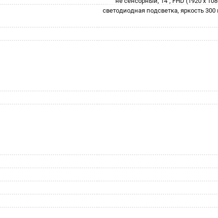
не сенсорный, 14", FHD (1920 x 10
светодиодная подсветка, яркость 300 