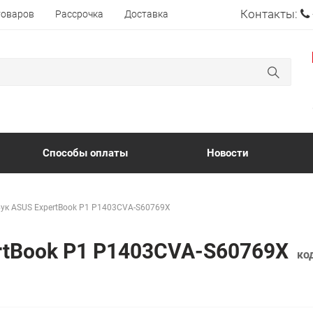
Контакты:
товаров
Рассрочка
Доставка
Способы оплаты
Новости
ук ASUS ExpertBook P1 P1403CVA-S60769X
ertBook P1 P1403CVA-S60769X
ко