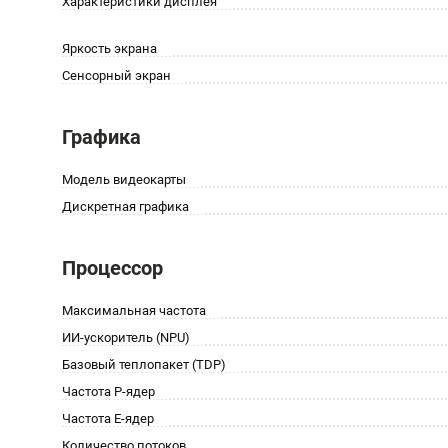
Характеристики дисплея
Яркость экрана
Сенсорный экран
Графика
Модель видеокарты
Дискретная графика
Процессор
Максимальная частота
ИИ-ускоритель (NPU)
Базовый теплопакет (TDP)
Частота P-ядер
Частота E-ядер
Количество потоков