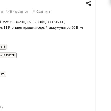
ыв
В избранное
Сравнить
tel Core i5 13420H, 16 ГБ DDR5, SSD 512 ГБ,
s 11 Pro, цвет крышки серый, аккумулятор 50 Вт·ч
re i5
ore i5 13420H
2 ГБ
я)