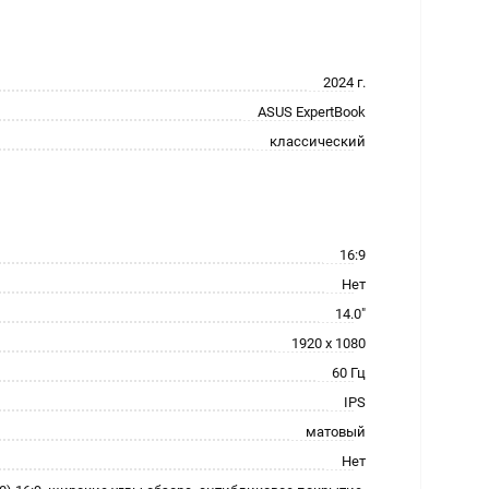
2024 г.
ASUS ExpertBook
классический
16:9
Нет
14.0"
1920 x 1080
60 Гц
IPS
матовый
Нет