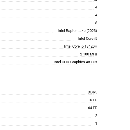
4
4
8
Intel Raptor Lake (2023)
Intel Core i5
Intel Core i5 13420H
2 100 МГц
Intel UHD Graphics 48 EUs
DDR5
16 ГБ
64 ГБ
2
1