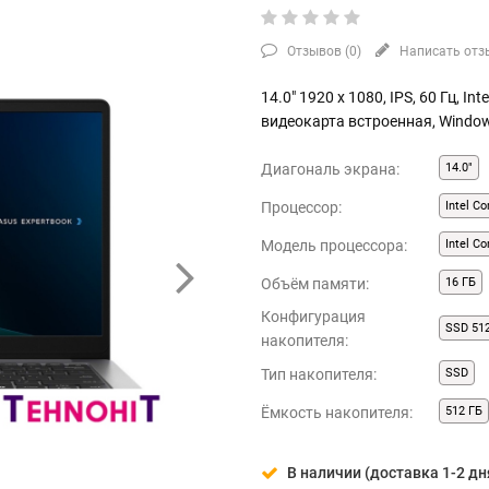
Отзывов (
0
)
Написать отз
14.0" 1920 x 1080, IPS, 60 Гц, In
видеокарта встроенная, Window
Диагональ экрана:
14.0"
Процессор:
Intel Co
Модель процессора:
Intel C
Объём памяти:
16 ГБ
Конфигурация
SSD 51
накопителя:
Тип накопителя:
SSD
Ёмкость накопителя:
512 ГБ
В наличии (доставка 1-2 дн