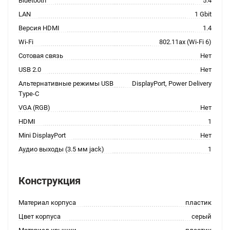
Bluetooth
5.4
LAN
1 Gbit
Версия HDMI
1.4
Wi-Fi
802.11ax (Wi-Fi 6)
Сотовая связь
Нет
USB 2.0
Нет
Альтернативные режимы USB
DisplayPort, Power Delivery
Type-C
VGA (RGB)
Нет
HDMI
1
Mini DisplayPort
Нет
Аудио выходы (3.5 мм jack)
1
Конструкция
Материал корпуса
пластик
Цвет корпуса
серый