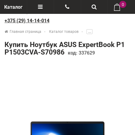
0
Каталог
+375 (29) 14-14-014
Отзывы
+375(29) 888-44-44
Главная страница
Каталог товаров
.....
О компании
+375(29) 14-14-014
Купить Ноутбук ASUS ExpertBook P1
Производители
P1503CVA-S70986
код:
337629
Возврат товаров
Рассрочка
Доставка