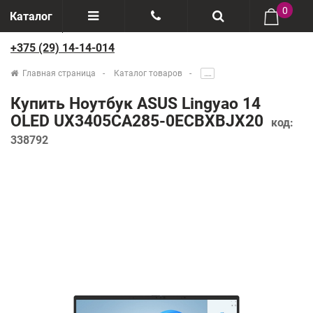
0
Каталог
+375 (29) 14-14-014
Отзывы
+375(29) 888-44-44
Главная страница
Каталог товаров
.....
О компании
+375(29) 14-14-014
Купить Ноутбук ASUS Lingyao 14
Производители
OLED UX3405CA285-0ECBXBJX20
код:
338792
Возврат товаров
Рассрочка
Доставка