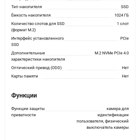
Тип накопителя
SSD
Ёмкость накопителя
1024 ГБ
Количество слотов для SSD
1 слот
(формат M.2)
Интерфейс установленного
PCIe
SSD
Дополнительные
M.2 NVMe PCIe 4.0
характеристики накопителя
Оптический привод (ODD)
Нет
Карты памяти
Нет
Функции
Функции защиты
камера для
приватности
идентификации
пользователя, физический
выключатель камеры