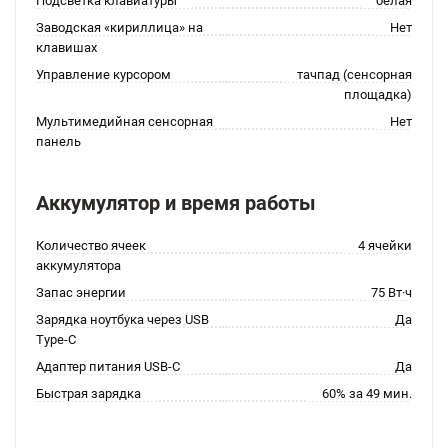
Подсветка клавиатуры
белая
Заводская «кириллица» на
Нет
клавишах
Управление курсором
тачпад (сенсорная
площадка)
Мультимедийная сенсорная
Нет
панель
Аккумулятор и время работы
Количество ячеек
4 ячейки
аккумулятора
Запас энергии
75 Вт·ч
Зарядка ноутбука через USB
Да
Type-C
Адаптер питания USB-C
Да
Быстрая зарядка
60% за 49 мин.