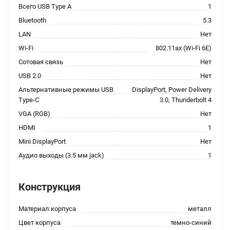
Всего USB Type A
1
Bluetooth
5.3
LAN
Нет
Wi-Fi
802.11ax (Wi-Fi 6E)
Сотовая связь
Нет
USB 2.0
Нет
Альтернативные режимы USB
DisplayPort, Power Delivery
Type-C
3.0, Thunderbolt 4
VGA (RGB)
Нет
HDMI
1
Mini DisplayPort
Нет
Аудио выходы (3.5 мм jack)
1
Конструкция
Материал корпуса
металл
Цвет корпуса
темно-синий