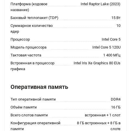
Платформа (кодовое
Intel Raptor Lake (2023)
название)
Базовый теплопакет (TDP)
15 Вт
Суммарное количество
10
ядер
Процессор
Intel Core 5
Модель процессора
Intel Core 5 120U
Тактовая частота
1 400 МГц
Встроенная в процессор
Intel Iris Xe Graphics 80 EUs
графика
Оперативная память
Тип оперативной памяти
DDR4
Объём памяти
16 ГБ
Всего слотов памяти
встроенная + 1 слот
Конфигурация оперативной
8 ГБ встроенных + 8 ГБ в
памяти
слоте