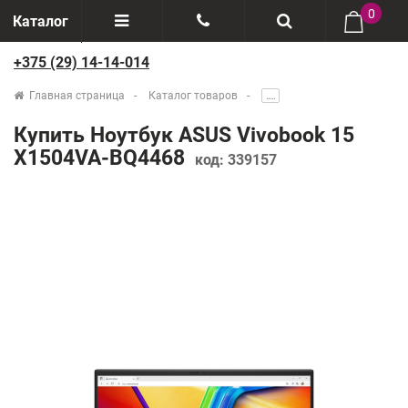
0
Каталог
+375 (29) 14-14-014
Отзывы
+375(29) 888-44-44
Главная страница
Каталог товаров
.....
О компании
+375(29) 14-14-014
Купить Ноутбук ASUS Vivobook 15
Производители
X1504VA-BQ4468
код:
339157
Возврат товаров
Рассрочка
Доставка