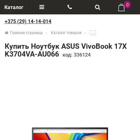
0
Каталог
+375 (29) 14-14-014
Отзывы
+375(29) 888-44-44
Главная страница
Каталог товаров
.....
О компании
+375(29) 14-14-014
Купить Ноутбук ASUS VivoBook 17X
Производители
K3704VA-AU066
код:
336124
Возврат товаров
Рассрочка
Доставка