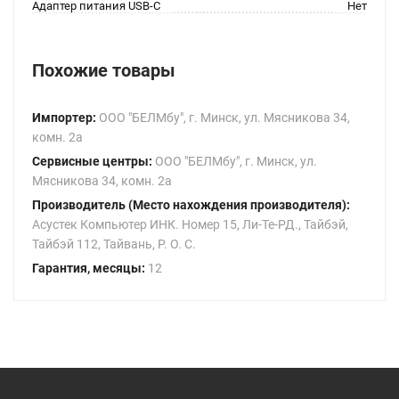
Адаптер питания USB-C
Нет
Похожие товары
Импортер:
ООО "БЕЛМбу", г. Минск, ул. Мясникова 34,
комн. 2а
Сервисные центры:
ООО "БЕЛМбу", г. Минск, ул.
Мясникова 34, комн. 2а
Производитель (Место нахождения производителя):
Асустек Компьютер ИНК. Номер 15, Ли-Те-РД., Тайбэй,
Тайбэй 112, Тайвань, Р. О. С.
Гарантия, месяцы:
12