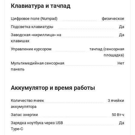
Клавиатура и тачпад
Цифровое поле (Numpad)
физическое
Подсветка клавиатуры
Да
Заводская «кириллица» на
Да
клавишах
Управление курсором
тачпад (сенсорная
площадка)
Мультимедийная сенсорная
Нет
панель
Аккумулятор и время работы
Количество ячеек
3 ячейки
аккумулятора
Запас энергии
50 Вт·ч
Зарядка ноутбука через USB
Да
Type-C