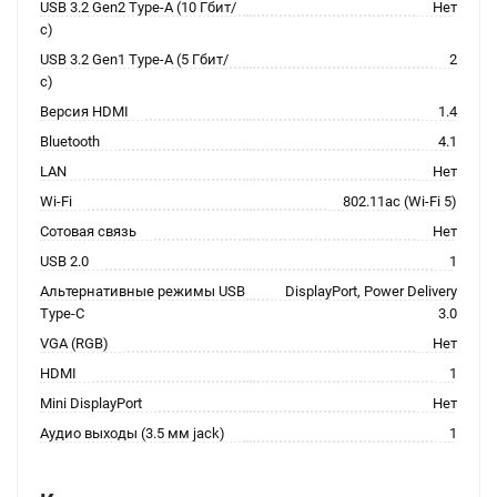
USB 3.2 Gen2 Type-A (10 Гбит/
Нет
с)
USB 3.2 Gen1 Type-A (5 Гбит/
2
с)
Версия HDMI
1.4
Bluetooth
4.1
LAN
Нет
Wi-Fi
802.11ac (Wi-Fi 5)
Сотовая связь
Нет
USB 2.0
1
Альтернативные режимы USB
DisplayPort, Power Delivery
Type-C
3.0
VGA (RGB)
Нет
HDMI
1
Mini DisplayPort
Нет
Аудио выходы (3.5 мм jack)
1