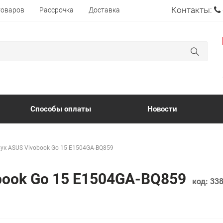
Контакты:
товаров
Рассрочка
Доставка
Способы оплаты
Новости
ук ASUS Vivobook Go 15 E1504GA-BQ859
book Go 15 E1504GA-BQ859
код:
33