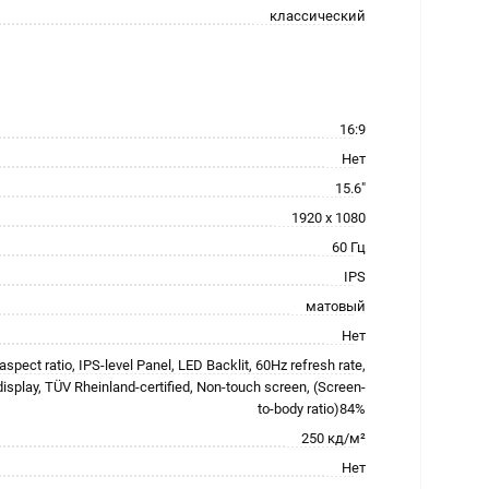
классический
16:9
Нет
15.6"
1920 x 1080
60 Гц
IPS
матовый
Нет
spect ratio, IPS-level Panel, LED Backlit, 60Hz refresh rate,
isplay, TÜV Rheinland-certified, Non-touch screen, (Screen-
to-body ratio)84%
250 кд/м²
Нет