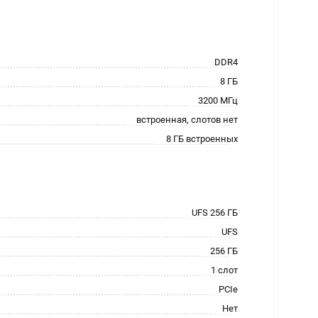
DDR4
8 ГБ
3200 МГц
встроенная, слотов нет
8 ГБ встроенных
UFS 256 ГБ
UFS
256 ГБ
1 слот
PCIe
Нет