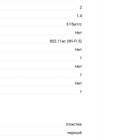
2
1.4
5 Гбит/с
Нет
802.11ac (Wi-Fi 5)
Нет
1
Нет
1
Нет
1
пластик
черный