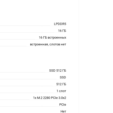
LPDDR5
16 ГБ
16 ГБ встроенных
встроенная, слотов нет
SSD 512 ГБ
SSD
512 ГБ
1 слот
1x M.2 2280 PCIe 3.0x2
PCIe
Нет