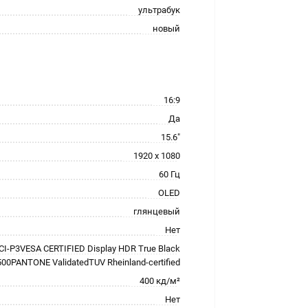
ультрабук
новый
16:9
Да
15.6"
1920 x 1080
60 Гц
OLED
глянцевый
Нет
I-P3VESA CERTIFIED Display HDR True Black
500PANTONE ValidatedTUV Rheinland-certified
400 кд/м²
Нет