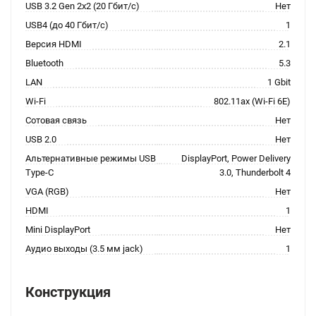
USB 3.2 Gen 2x2 (20 Гбит/с)
Нет
USB4 (до 40 Гбит/с)
1
Версия HDMI
2.1
Bluetooth
5.3
LAN
1 Gbit
Wi-Fi
802.11ax (Wi-Fi 6E)
Сотовая связь
Нет
USB 2.0
Нет
Альтернативные режимы USB
DisplayPort, Power Delivery
Type-C
3.0, Thunderbolt 4
VGA (RGB)
Нет
HDMI
1
Mini DisplayPort
Нет
Аудио выходы (3.5 мм jack)
1
Конструкция