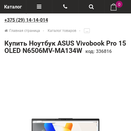
0
Каталог
+375 (29) 14-14-014
Отзывы
+375(29) 888-44-44
Главная страница
Каталог товаров
.....
О компании
+375(29) 14-14-014
Купить Ноутбук ASUS Vivobook Pro 15
Производители
OLED N6506MV-MA134W
код:
336816
Возврат товаров
Рассрочка
Доставка