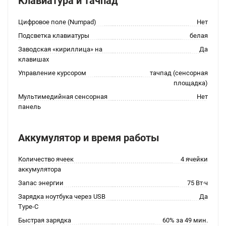
Клавиатура и тачпад
Цифровое поле (Numpad)
Нет
Подсветка клавиатуры
белая
Заводская «кириллица» на
Да
клавишах
Управление курсором
тачпад (сенсорная
площадка)
Мультимедийная сенсорная
Нет
панель
Аккумулятор и время работы
Количество ячеек
4 ячейки
аккумулятора
Запас энергии
75 Вт·ч
Зарядка ноутбука через USB
Да
Type-C
Быстрая зарядка
60% за 49 мин.