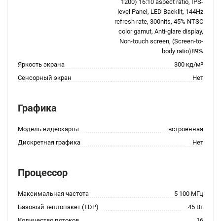
1200) 16:10 aspect ratio, IPS-
level Panel, LED Backlit, 144Hz
refresh rate, 300nits, 45% NTSC
color gamut, Anti-glare display,
Non-touch screen, (Screen-to-
body ratio)89%
Яркость экрана
300 кд/м²
Сенсорный экран
Нет
Графика
Модель видеокарты
встроенная
Дискретная графика
Нет
Процессор
Максимальная частота
5 100 МГц
Базовый теплопакет (TDP)
45 Вт
Количество потоков
16