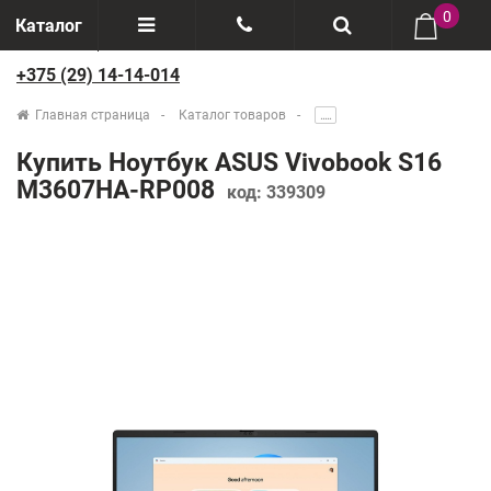
0
Каталог
+375 (29) 14-14-014
Отзывы
+375(29) 888-44-44
Главная страница
Каталог товаров
.....
О компании
+375(29) 14-14-014
Купить Ноутбук ASUS Vivobook S16
Производители
M3607HA-RP008
код:
339309
Возврат товаров
Рассрочка
Доставка