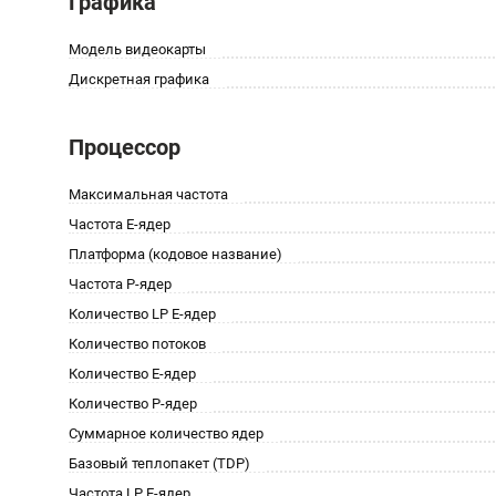
Графика
Модель видеокарты
Дискретная графика
Процессор
Максимальная частота
Частота E-ядер
Платформа (кодовое название)
Частота P-ядер
Количество LP E-ядер
Количество потоков
Количество E-ядер
Количество P-ядер
Суммарное количество ядер
Базовый теплопакет (TDP)
Частота LP E-ядер