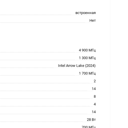
встроенная
Нет
4 900 МГц
1 300 МГц
Intel Arrow Lake (2024)
1 700 МГц
2
14
8
4
14
28 Вт
700 МГц