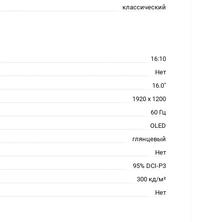
классический
16:10
Нет
16.0"
1920 x 1200
60 Гц
OLED
глянцевый
Нет
95% DCI-P3
300 кд/м²
Нет