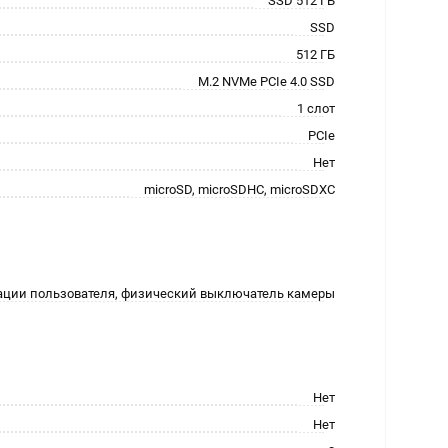
SSD 512 ГБ
SSD
512 ГБ
M.2 NVMe PCIe 4.0 SSD
1 слот
PCIe
Нет
microSD, microSDHC, microSDXC
ации пользователя, физический выключатель камеры
Нет
Нет