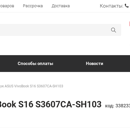
Контакты:
товаров
Рассрочка
Доставка
Способы оплаты
Новости
ук ASUS VivoBook S16 S3607CA-SH103
oBook S16 S3607CA-SH103
код:
33823