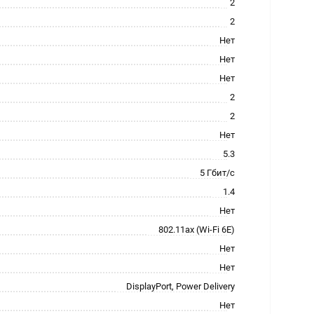
2
2
Нет
Нет
Нет
2
2
Нет
5.3
5 Гбит/с
1.4
Нет
802.11ax (Wi-Fi 6E)
Нет
Нет
DisplayPort, Power Delivery
Нет