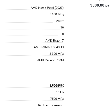
3880.00
р
AMD Hawk Point (2023)
5 100 МГц
28 Вт
16
8
AMD Ryzen 7
AMD Ryzen 7 8840HS
3 300 МГц
AMD Radeon 780M
LPDDR5X
16 ГБ
7500 МГц
16 ГБ встроенных