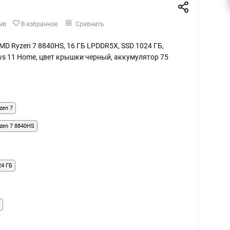
ыв
В избранное
Сравнить
 AMD Ryzen 7 8840HS, 16 ГБ LPDDR5X, SSD 1024 ГБ,
ws 11 Home, цвет крышки черный, аккумулятор 75
zen 7
zen 7 8840HS
24 ГБ
Б