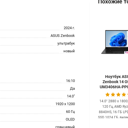
Похожие т
2024 г.
ASUS Zenbook
ультрабук
новый
Ноутбук AS
16:10
Zenbook 14 
UM3406HA-PP
Да
14.0"
14.0" 2880 x 1800
1920 x 1200
120 Гц, AMD Ryz
60 Гц
8840HS, 16 ГБ LP
SSD 1024 ГБ, вид
OLED
встроенная, Wind
глянцевый