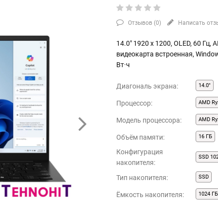
Отзывов (
0
)
Написать отз
14.0" 1920 x 1200, OLED, 60 Гц,
видеокарта встроенная, Windo
Вт·ч
Диагональ экрана:
14.0"
Процессор:
AMD Ry
Модель процессора:
AMD Ry
Объём памяти:
16 ГБ
Конфигурация
SSD 10
накопителя:
Тип накопителя:
SSD
Ёмкость накопителя:
1024 Г