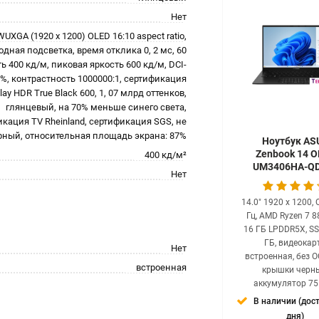
Home, цвет кр
черный, аккумуля
Нет
Вт·ч
 WUXGA (1920 x 1200) OLED 16:10 aspect ratio,
Нет в нал
дная подсветка, время отклика 0, 2 мс, 60
4057.00
р
ть 400 кд/м, пиковая яркость 600 кд/м, DCI-
0%, контрастность 1000000:1, сертификация
lay HDR True Black 600, 1, 07 млрд оттенков,
глянцевый, на 70% меньше синего света,
кация TV Rheinland, сертификация SGS, не
рный, относительная площадь экрана: 87%
Ноутбук AS
Zenbook 14 
400 кд/м²
UM3406HA-Q
Нет
14.0" 1920 x 1200, 
Гц, AMD Ryzen 7 8
16 ГБ LPDDR5X, S
ГБ, видеокар
Нет
встроенная, без О
встроенная
крышки черн
аккумулятор 75
В наличии (дос
дня)