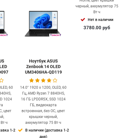
ышки
крышки черный,
Home, цвет крышки
тор 75
аккумулятор 75 Вт·ч
черный, аккумулятор 75
Вт·ч
Нет в наличии
ичии
Нет в наличии
3160.51
руб
уб
3780.00
руб
US
Ноутбук ASUS
OLED
Zenbook 14 OLED
D097
UM3406HA-QD119
OLED, 60
14.0" 1920 x 1200, OLED, 60
840HS,
Гц, AMD Ryzen 7 8840HS,
SD 1024
16 ГБ LPDDR5X, SSD 1024
та
ГБ, видеокарта
С, цвет
встроенная, без ОС, цвет
ый,
крышки черный,
 Вт·ч
аккумулятор 75 Вт·ч
тавка 1-2
В наличии (доставка 1-2
дня)