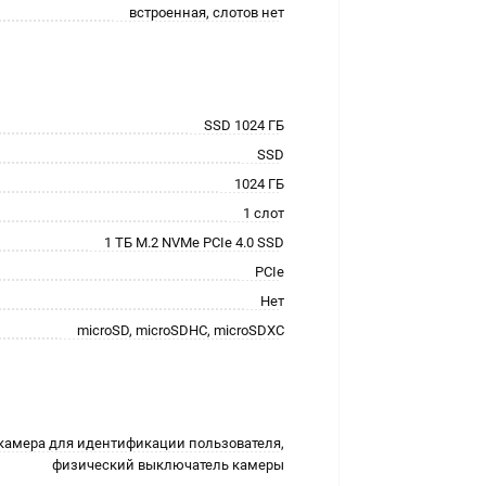
встроенная, слотов нет
SSD 1024 ГБ
SSD
1024 ГБ
1 слот
1 ТБ M.2 NVMe PCIe 4.0 SSD
PCIe
Нет
microSD, microSDHC, microSDXC
камера для идентификации пользователя,
физический выключатель камеры