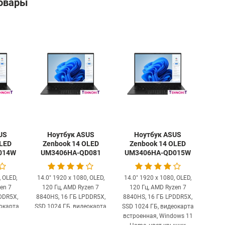
овары
US
Ноутбук ASUS
Ноутбук ASUS
OLED
Zenbook 14 OLED
Zenbook 14 OLED
014W
UM3406HA-QD081
UM3406HA-QD015W
, OLED,
14.0" 1920 x 1080, OLED,
14.0" 1920 x 1080, OLED,
en 7
120 Гц, AMD Ryzen 7
120 Гц, AMD Ryzen 7
DDR5X,
8840HS, 16 ГБ LPDDR5X,
8840HS, 16 ГБ LPDDR5X,
еокарта
SSD 1024 ГБ, видеокарта
SSD 1024 ГБ, видеокарта
ows 11
встроенная, без ОС, цвет
встроенная, Windows 11