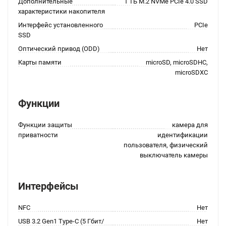
Дополнительные
1 ТБ M.2 NVMe PCIe 4.0 SSD
характеристики накопителя
Интерфейс установленного
PCIe
SSD
Оптический привод (ODD)
Нет
Карты памяти
microSD, microSDHC,
microSDXC
Функции
Функции защиты
камера для
приватности
идентификации
пользователя, физический
выключатель камеры
Интерфейсы
NFC
Нет
USB 3.2 Gen1 Type-C (5 Гбит/
Нет