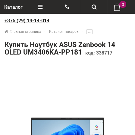
0
Каталог
+375 (29) 14-14-014
Отзывы
+375(29) 888-44-44
Главная страница
Каталог товаров
.....
О компании
+375(29) 14-14-014
Купить Ноутбук ASUS Zenbook 14
Производители
OLED UM3406KA-PP181
код:
338717
Возврат товаров
Рассрочка
Доставка