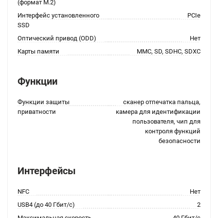
(формат M.2)
Интерфейс установленного
PCIe
SSD
Оптический привод (ODD)
Нет
Карты памяти
MMC, SD, SDHC, SDXC
Функции
Функции защиты
сканер отпечатка пальца,
приватности
камера для идентификации
пользователя, чип для
контроля функций
безопасности
Интерфейсы
NFC
Нет
USB4 (до 40 Гбит/с)
2
Максимальная скорость
40 Гбит/с