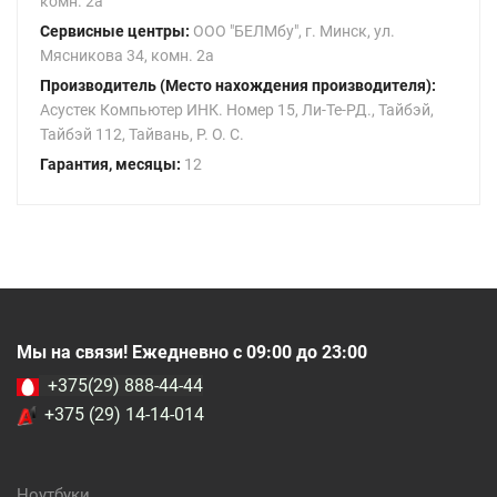
комн. 2а
Сервисные центры:
ООО "БЕЛМбу", г. Минск, ул.
Мясникова 34, комн. 2а
Производитель (Место нахождения производителя):
Асустек Компьютер ИНК. Номер 15, Ли-Те-РД., Тайбэй,
Тайбэй 112, Тайвань, Р. О. С.
Гарантия, месяцы:
12
Мы на связи! Ежедневно с 09:00 до 23:00
+375(29) 888-44-44
+375 (29) 14-14-014
Ноутбуки