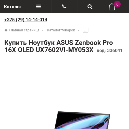
0
Каталог
+375 (29) 14-14-014
Отзывы
+375(29) 888-44-44
Главная страница
Каталог товаров
.....
О компании
+375(29) 14-14-014
Купить Ноутбук ASUS Zenbook Pro
Производители
16X OLED UX7602VI-MY053X
код:
336041
Возврат товаров
Рассрочка
Доставка