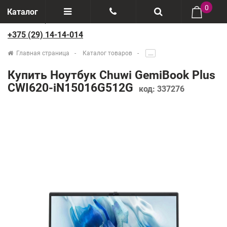
0
Каталог
+375 (29) 14-14-014
Отзывы
+375(29) 888-44-44
Главная страница
Каталог товаров
.....
О компании
+375(29) 14-14-014
Купить Ноутбук Chuwi GemiBook Plus
Производители
CWI620-iN15016G512G
код:
337276
Возврат товаров
Рассрочка
Доставка