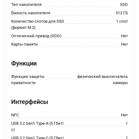
Тип накопителя
SSD
Ёмкость накопителя
512 ГБ
Количество слотов для SSD
1 слот
(формат M.2)
Оптический привод (ODD)
Нет
Карты памяти
Нет
Функции
Функции защиты
физический выключатель
приватности
камеры
Интерфейсы
NFC
Нет
USB 3.2 Gen1 Type-A (5 Гбит/
1
с)
USB 3.2 Gen1 Type-C (5 Гбит/
1