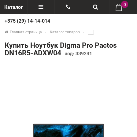
0
Каталог
+375 (29) 14-14-014
Отзывы
+375(29) 888-44-44
Главная страница
Каталог товаров
.....
О компании
+375(29) 14-14-014
Купить Ноутбук Digma Pro Pactos
Производители
DN16R5-ADXW04
код:
339241
Возврат товаров
Рассрочка
Доставка