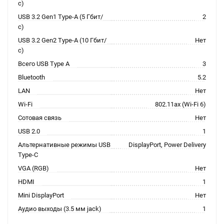
с)
USB 3.2 Gen1 Type-A (5 Гбит/
2
с)
USB 3.2 Gen2 Type-A (10 Гбит/
Нет
с)
Всего USB Type A
3
Bluetooth
5.2
LAN
Нет
Wi-Fi
802.11ax (Wi-Fi 6)
Сотовая связь
Нет
USB 2.0
1
Альтернативные режимы USB
DisplayPort, Power Delivery
Type-C
VGA (RGB)
Нет
HDMI
1
Mini DisplayPort
Нет
Аудио выходы (3.5 мм jack)
1