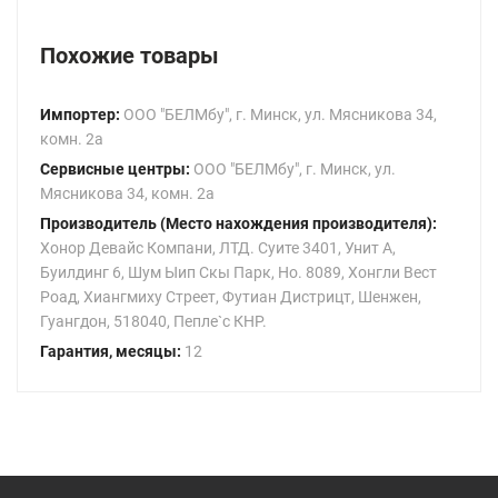
Похожие товары
Импортер:
ООО "БЕЛМбу", г. Минск, ул. Мясникова 34,
комн. 2а
Сервисные центры:
ООО "БЕЛМбу", г. Минск, ул.
Мясникова 34, комн. 2а
Производитель (Место нахождения производителя):
Хонор Девайс Компани, ЛТД. Суите 3401, Унит A,
Буилдинг 6, Шум Ыип Скы Парк, Но. 8089, Хонгли Вест
Роад, Xиангмиху Стреет, Футиан Дистрицт, Шенжен,
Гуангдон, 518040, Пепле`с КНР.
Гарантия, месяцы:
12