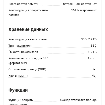
Всего слотов памяти
встроенная, слотов нет
Конфигурация оперативной
16 ГБ встроенных
памяти
Хранение данных
Конфигурация накопителя
SSD 512 ГБ
Тип накопителя
SSD
Ёмкость накопителя
512 ГБ
Количество слотов для SSD
1 слот
(формат M.2)
Оптический привод (ODD)
Нет
Карты памяти
Нет
Функции
Функции защиты
сканер отпечатка пальца
приватности