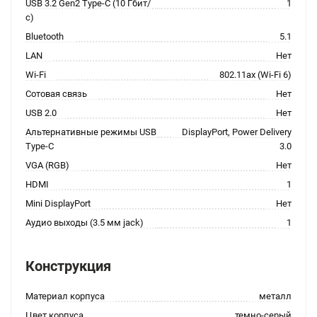
USB 3.2 Gen2 Type-C (10 Гбит/
1
с)
Bluetooth
5.1
LAN
Нет
Wi-Fi
802.11ax (Wi-Fi 6)
Сотовая связь
Нет
USB 2.0
Нет
Альтернативные режимы USB
DisplayPort, Power Delivery
Type-C
3.0
VGA (RGB)
Нет
HDMI
1
Mini DisplayPort
Нет
Аудио выходы (3.5 мм jack)
1
Конструкция
Материал корпуса
металл
Цвет корпуса
темно-серый