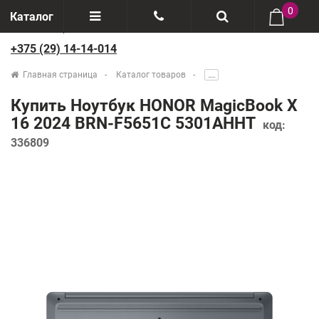
0
Каталог
+375 (29) 14-14-014
Отзывы
+375(29) 888-44-44
Главная страница
Каталог товаров
.....
О компании
+375(29) 14-14-014
Купить Ноутбук HONOR MagicBook X
Производители
16 2024 BRN-F5651C 5301AHHT
код:
336809
Возврат товаров
Рассрочка
Доставка