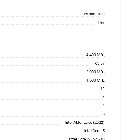
встроенная
Нет
4 400 МГц
65 Вт
2 000 МГц
1 500 МГц
12
4
4
8
Intel Alder Lake (2022)
Intel Core i5
Intel Core i5 12450H