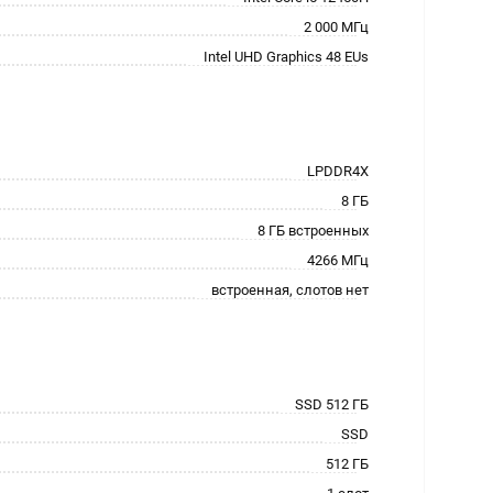
2 000 МГц
Intel UHD Graphics 48 EUs
LPDDR4X
8 ГБ
8 ГБ встроенных
4266 МГц
встроенная, слотов нет
SSD 512 ГБ
SSD
512 ГБ