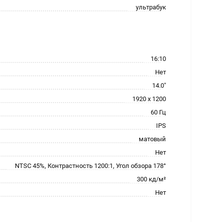
ультрабук
16:10
Нет
14.0"
1920 x 1200
60 Гц
IPS
матовый
Нет
NTSC 45%, Контрастность 1200:1, Угол обзора 178°
300 кд/м²
Нет