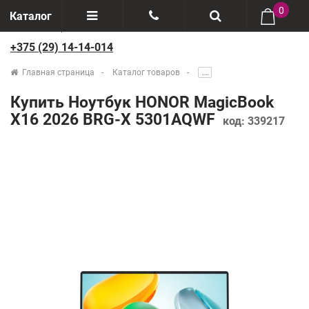
0
Каталог
+375 (29) 14-14-014
Отзывы
+375(29) 888-44-44
Главная страница
Каталог товаров
.....
О компании
+375(29) 14-14-014
Купить Ноутбук HONOR MagicBook
Производители
X16 2026 BRG-X 5301AQWF
код:
339217
Возврат товаров
Рассрочка
Доставка