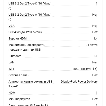
USB 3.2 Gen2 Type-C (10 Гбит/
1
с)
USB 3.2 Gen2 Type-A (10 Гбит/
Нет
с)
VGA
Нет
USB4 v2 (до 120 Гбит/с)
Нет
Версия HDMI
1.4
Максимальная скорость
10 Гбит/с
передачи данных USB
Bluetooth
5.1
LAN
Нет
Wi-Fi
802.11ax (Wi-Fi 6)
Сотовая связь
Нет
Альтернативные режимы USB
DisplayPort, Power Delivery
Type-C
HDMI
1
Mini DisplayPort
Нет
Аудио выходы (3.5 мм jack)
1