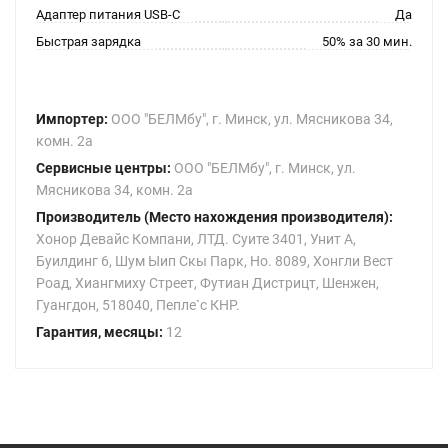
Адаптер питания USB-C
Да
Быстрая зарядка
50% за 30 мин.
Импортер:
ООО "БЕЛМбу", г. Минск, ул. Мясникова 34,
комн. 2а
Сервисные центры:
ООО "БЕЛМбу", г. Минск, ул.
Мясникова 34, комн. 2а
Производитель (Место нахождения производителя):
Хонор Девайс Компани, ЛТД. Суите 3401, Унит A,
Буилдинг 6, Шум Ыип Скы Парк, Но. 8089, Хонгли Вест
Роад, Xиангмиху Стреет, Футиан Дистрицт, Шенжен,
Гуангдон, 518040, Пепле`с КНР.
Гарантия, месяцы:
12