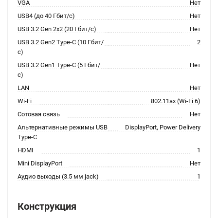
VGA
Нет
USB4 (до 40 Гбит/с)
Нет
USB 3.2 Gen 2x2 (20 Гбит/с)
Нет
USB 3.2 Gen2 Type-C (10 Гбит/
2
с)
USB 3.2 Gen1 Type-C (5 Гбит/
Нет
с)
LAN
Нет
Wi-Fi
802.11ax (Wi-Fi 6)
Сотовая связь
Нет
Альтернативные режимы USB
DisplayPort, Power Delivery
Type-C
HDMI
1
Mini DisplayPort
Нет
Аудио выходы (3.5 мм jack)
1
Конструкция