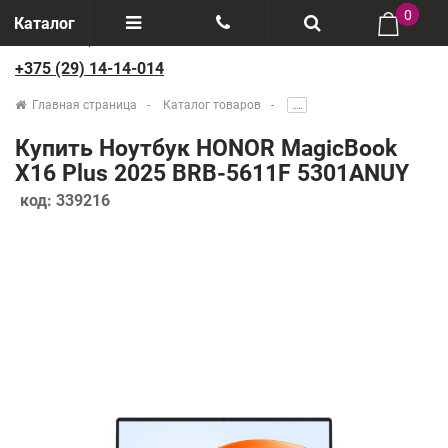
0
Каталог
+375 (29) 14-14-014
Отзывы
+375(29) 888-44-44
Главная страница
Каталог товаров
.....
О компании
+375(29) 14-14-014
Купить Ноутбук HONOR MagicBook
Производители
X16 Plus 2025 BRB-5611F 5301ANUY
код:
339216
Возврат товаров
Рассрочка
Доставка