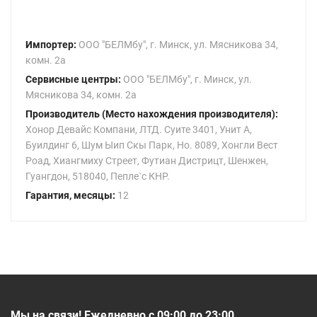
Импортер:
ООО "БЕЛМбу", г. Минск, ул. Мясникова 34,
комн. 2а
Сервисные центры:
ООО "БЕЛМбу", г. Минск, ул.
Мясникова 34, комн. 2а
Производитель (Место нахождения производителя):
Хонор Девайс Компани, ЛТД. Суите 3401, Унит A,
Буилдинг 6, Шум Ыип Скы Парк, Но. 8089, Хонгли Вест
Роад, Xиангмиху Стреет, Футиан Дистрицт, Шенжен,
Гуангдон, 518040, Пепле`с КНР.
Гарантия, месяцы:
12
Мы на связи! Ежедневно с 09:00 до 23:00