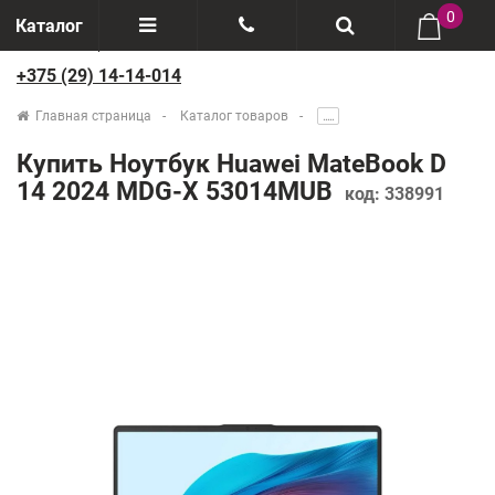
0
Каталог
+375 (29) 14-14-014
Отзывы
+375(29) 888-44-44
Главная страница
Каталог товаров
.....
О компании
+375(29) 14-14-014
Купить Ноутбук Huawei MateBook D
Производители
14 2024 MDG-X 53014MUB
код:
338991
Возврат товаров
Рассрочка
Доставка