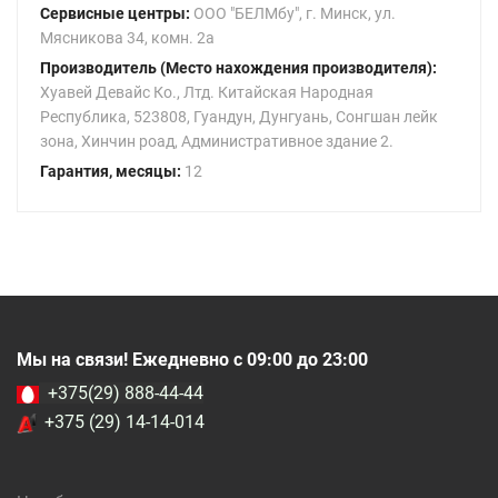
Сервисные центры:
ООО "БЕЛМбу", г. Минск, ул.
Мясникова 34, комн. 2а
Производитель (Место нахождения производителя):
Хуавей Девайс Ко., Лтд. Китайская Народная
Республика, 523808, Гуандун, Дунгуань, Сонгшан лейк
зона, Хинчин роад, Административное здание 2.
Гарантия, месяцы:
12
Мы на связи! Ежедневно с 09:00 до 23:00
+375(29) 888-44-44
+375 (29) 14-14-014