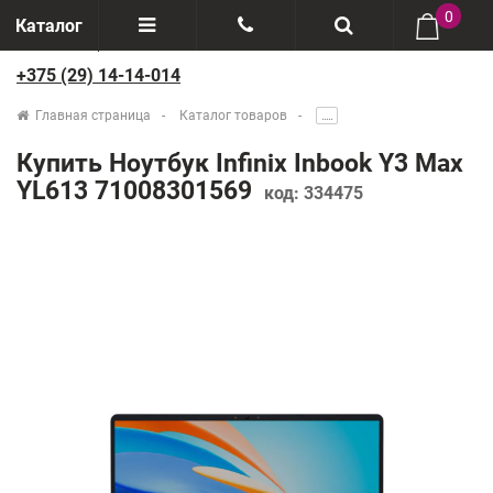
0
Каталог
+375 (29) 14-14-014
Отзывы
+375(29) 888-44-44
Главная страница
Каталог товаров
.....
О компании
+375(29) 14-14-014
Купить Ноутбук Infinix Inbook Y3 Max
Производители
YL613 71008301569
код:
334475
Возврат товаров
Рассрочка
Доставка