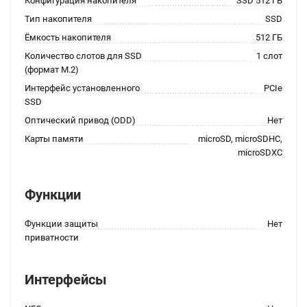
Конфигурация накопителя
SSD 512 ГБ
Тип накопителя
SSD
Ёмкость накопителя
512 ГБ
Количество слотов для SSD
1 слот
(формат M.2)
Интерфейс установленного
PCIe
SSD
Оптический привод (ODD)
Нет
Карты памяти
microSD, microSDHC,
microSDXC
Функции
Функции защиты
Нет
приватности
Интерфейсы