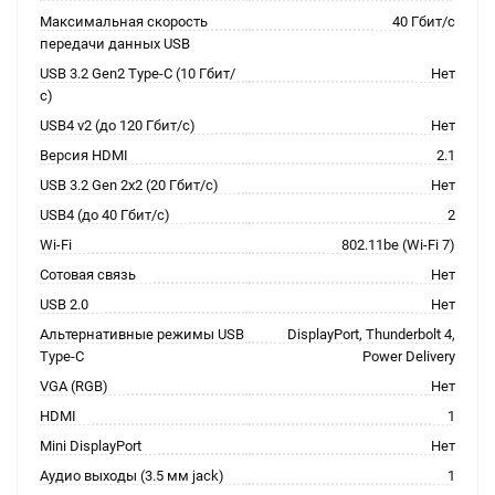
Максимальная скорость
40 Гбит/с
передачи данных USB
USB 3.2 Gen2 Type-C (10 Гбит/
Нет
с)
USB4 v2 (до 120 Гбит/с)
Нет
Версия HDMI
2.1
USB 3.2 Gen 2x2 (20 Гбит/с)
Нет
USB4 (до 40 Гбит/с)
2
Wi-Fi
802.11be (Wi-Fi 7)
Сотовая связь
Нет
USB 2.0
Нет
Альтернативные режимы USB
DisplayPort, Thunderbolt 4,
Type-C
Power Delivery
VGA (RGB)
Нет
HDMI
1
Mini DisplayPort
Нет
Аудио выходы (3.5 мм jack)
1