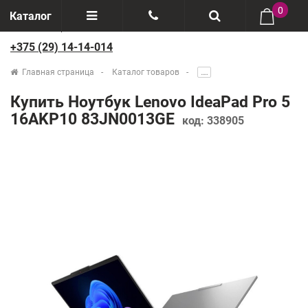
0
Каталог
+375 (29) 14-14-014
Отзывы
+375(29) 888-44-44
Главная страница
Каталог товаров
.....
О компании
+375(29) 14-14-014
Купить Ноутбук Lenovo IdeaPad Pro 5
Производители
16AKP10 83JN0013GE
код:
338905
Возврат товаров
Рассрочка
Доставка