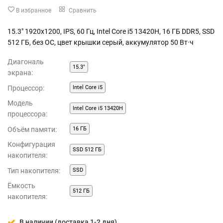
В избранное
Сравнить
15.3" 1920x1200, IPS, 60 Гц, Intel Core i5 13420H, 16 ГБ DDR5, SSD
512 ГБ, без ОС, цвет крышки серый, аккумулятор 50 Вт·ч
Диагональ
15.3"
экрана:
Процессор:
Intel Core i5
Модель
Intel Core i5 13420H
процессора:
Объём памяти:
16 ГБ
Конфигурация
SSD 512 ГБ
накопителя:
Тип накопителя:
SSD
Ёмкость
512 ГБ
накопителя:
В наличии (доставка 1-2 дня)