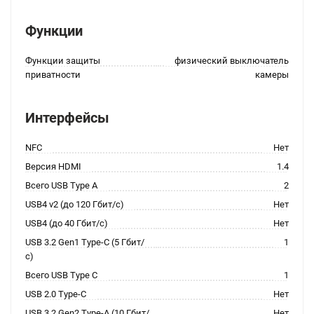
Функции
Функции защиты
физический выключатель
приватности
камеры
Интерфейсы
NFC
Нет
Версия HDMI
1.4
Всего USB Type A
2
USB4 v2 (до 120 Гбит/с)
Нет
USB4 (до 40 Гбит/с)
Нет
USB 3.2 Gen1 Type-C (5 Гбит/
1
с)
Всего USB Type C
1
USB 2.0 Type-C
Нет
USB 3.2 Gen2 Type-A (10 Гбит/
Нет