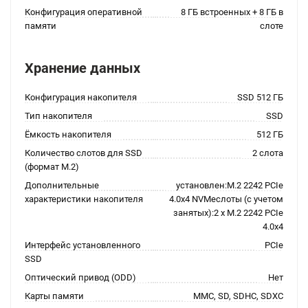
Конфигурация оперативной
8 ГБ встроенных + 8 ГБ в
памяти
слоте
Хранение данных
Конфигурация накопителя
SSD 512 ГБ
Тип накопителя
SSD
Ёмкость накопителя
512 ГБ
Количество слотов для SSD
2 слота
(формат M.2)
Дополнительные
установлен:M.2 2242 PCIe
характеристики накопителя
4.0x4 NVMeслоты (с учетом
занятых):2 x M.2 2242 PCIe
4.0x4
Интерфейс установленного
PCIe
SSD
Оптический привод (ODD)
Нет
Карты памяти
MMC, SD, SDHC, SDXC