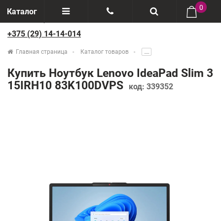
0
Каталог
+375 (29) 14-14-014
Отзывы
+375(29) 888-44-44
Главная страница
Каталог товаров
.....
О компании
+375(29) 14-14-014
Купить Ноутбук Lenovo IdeaPad Slim 3
Производители
15IRH10 83K100DVPS
код:
339352
Возврат товаров
Рассрочка
Доставка