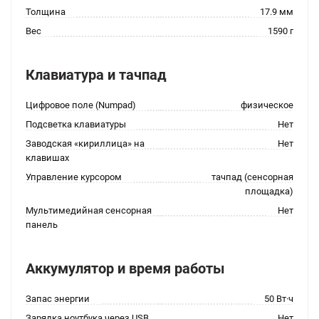
Толщина
17.9 мм
Вес
1590 г
Клавиатура и тачпад
Цифровое поле (Numpad)
физическое
Подсветка клавиатуры
Нет
Заводская «кириллица» на
Нет
клавишах
Управление курсором
тачпад (сенсорная
площадка)
Мультимедийная сенсорная
Нет
панель
Аккумулятор и время работы
Запас энергии
50 Вт·ч
Зарядка ноутбука через USB
Нет