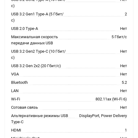
с)
USB 3.2 Gen1 Type-A (5 Гбит/
2
с)
USB 2.0 Type-A
Нет
Максимальная скорость
5 Гбит/с
передачи данных USB
USB 3.2 Gen2 Type-C (10 Гбит/
Нет
с)
USB 3.2 Gen 2x2 (20 Гбит/с)
Нет
VGA
Нет
Bluetooth
5.2
LAN
Нет
Wi-Fi
802.11ax (Wi-Fi 6)
Сотовая связь
Нет
Альтернативные режимы USB
DisplayPort, Power Delivery
Type-C
HDMI
1