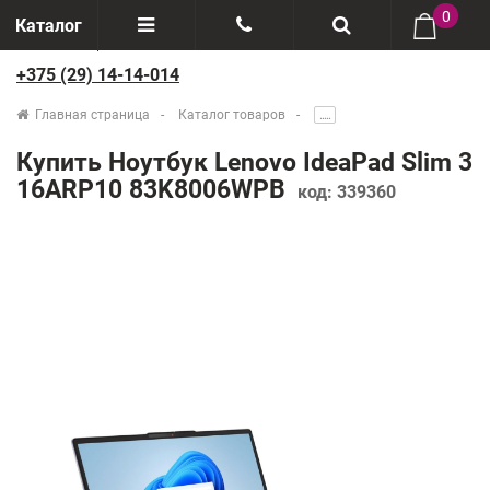
0
Каталог
+375 (29) 14-14-014
Отзывы
+375(29) 888-44-44
Главная страница
Каталог товаров
.....
О компании
+375(29) 14-14-014
Купить Ноутбук Lenovo IdeaPad Slim 3
Производители
16ARP10 83K8006WPB
код:
339360
Возврат товаров
Рассрочка
Доставка