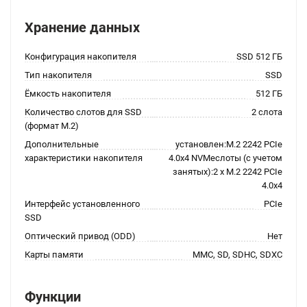
Хранение данных
Конфигурация накопителя
SSD 512 ГБ
Тип накопителя
SSD
Ёмкость накопителя
512 ГБ
Количество слотов для SSD
2 слота
(формат M.2)
Дополнительные
установлен:M.2 2242 PCIe
характеристики накопителя
4.0x4 NVMeслоты (с учетом
занятых):2 x M.2 2242 PCIe
4.0x4
Интерфейс установленного
PCIe
SSD
Оптический привод (ODD)
Нет
Карты памяти
MMC, SD, SDHC, SDXC
Функции