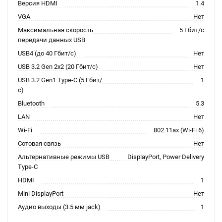
Версия HDMI
1.4
VGA
Нет
Максимальная скорость
5 Гбит/с
передачи данных USB
USB4 (до 40 Гбит/с)
Нет
USB 3.2 Gen 2x2 (20 Гбит/с)
Нет
USB 3.2 Gen1 Type-C (5 Гбит/
1
с)
Bluetooth
5.3
LAN
Нет
Wi-Fi
802.11ax (Wi-Fi 6)
Сотовая связь
Нет
Альтернативные режимы USB
DisplayPort, Power Delivery
Type-C
HDMI
1
Mini DisplayPort
Нет
Аудио выходы (3.5 мм jack)
1