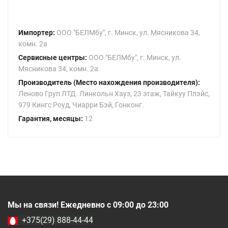
Импортер:
ООО "БЕЛМбу", г. Минск, ул. Мясникова 34,
комн. 2а
Сервисные центры:
ООО "БЕЛМбу", г. Минск, ул.
Мясникова 34, комн. 2а
Производитель (Место нахождения производителя):
Леново Груп ЛТД. Линкольн Хауз, 23 этаж, Тайкуу Плэйс,
979 Кингс Роуд, Чиарри Бэй, Гонконг.
Гарантия, месяцы:
12
Мы на связи! Ежедневно с 09:00 до 23:00
+375(29) 888-44-44