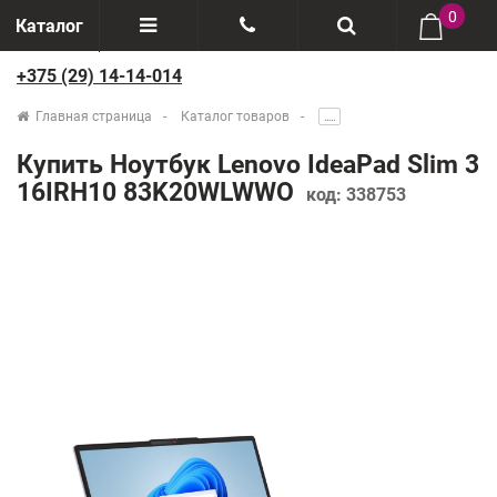
0
Каталог
+375 (29) 14-14-014
Отзывы
+375(29) 888-44-44
Главная страница
Каталог товаров
.....
О компании
+375(29) 14-14-014
Купить Ноутбук Lenovo IdeaPad Slim 3
Производители
16IRH10 83K20WLWWO
код:
338753
Возврат товаров
Рассрочка
Доставка