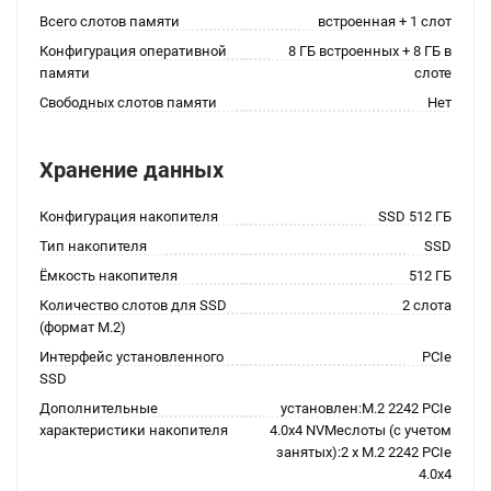
Всего слотов памяти
встроенная + 1 слот
Конфигурация оперативной
8 ГБ встроенных + 8 ГБ в
памяти
слоте
Свободных слотов памяти
Нет
Хранение данных
Конфигурация накопителя
SSD 512 ГБ
Тип накопителя
SSD
Ёмкость накопителя
512 ГБ
Количество слотов для SSD
2 слота
(формат M.2)
Интерфейс установленного
PCIe
SSD
Дополнительные
установлен:M.2 2242 PCIe
характеристики накопителя
4.0x4 NVMeслоты (с учетом
занятых):2 x M.2 2242 PCIe
4.0x4