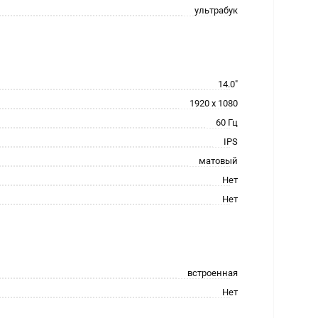
ультрабук
14.0"
1920 x 1080
60 Гц
IPS
матовый
Нет
Нет
встроенная
Нет