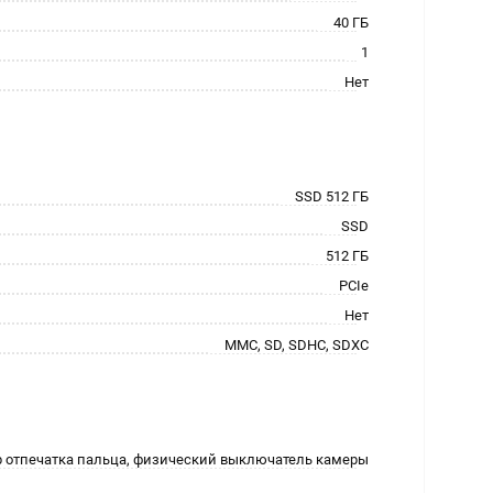
40 ГБ
1
Нет
SSD 512 ГБ
SSD
512 ГБ
PCIe
Нет
MMC, SD, SDHC, SDXC
р отпечатка пальца, физический выключатель камеры