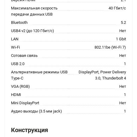
Максимальная скорость
40 Гбит/с
передачи данных USB
Bluetooth
5.2
USB4 v2 (до 120 Гбит/с)
Нет
LAN
1 Gbit
Wi-Fi
802.11be (Wi-Fi 7)
Сотовая связь
Нет
USB 2.0
1
Альтернативные режимы USB
DisplayPort, Power Delivery
Type-C
3.0, Thunderbolt 4
VGA (RGB)
Нет
HDMI
1
Mini DisplayPort
Нет
Аудио выходы (3.5 мм jack)
1
Конструкция