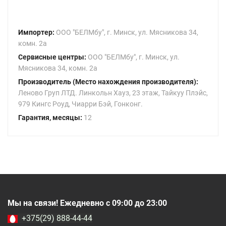
Импортер:
ООО "БЕЛМбу", г. Минск, ул. Мясникова 34,
комн. 2а
Сервисные центры:
ООО "БЕЛМбу", г. Минск, ул.
Мясникова 34, комн. 2а
Производитель (Место нахождения производителя):
Леново Груп ЛТД. Линкольн Хауз, 23 этаж, Тайкуу Плэйс,
979 Кингс Роуд, Чиарри Бэй, Гонконг.
Гарантия, месяцы:
12
Мы на связи! Ежедневно с 09:00 до 23:00
+375(29) 888-44-44