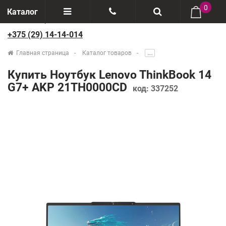
0
Каталог
+375 (29) 14-14-014
Отзывы
+375(29) 888-44-44
Главная страница
Каталог товаров
.....
О компании
+375(29) 14-14-014
Купить Ноутбук Lenovo ThinkBook 14
Производители
G7+ AKP 21TH0000CD
код:
337252
Возврат товаров
Рассрочка
Доставка