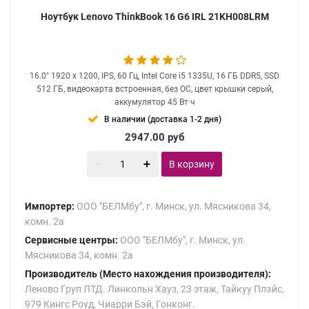
Ноутбук Lenovo ThinkBook 16 G6 IRL 21KH008LRM
16.0" 1920 x 1200, IPS, 60 Гц, Intel Core i5 1335U, 16 ГБ DDR5, SSD
512 ГБ, видеокарта встроенная, без ОС, цвет крышки серый,
аккумулятор 45 Вт·ч
В наличии (доставка 1-2 дня)
2947.00
руб
В корзину
Импортер:
ООО "БЕЛМбу", г. Минск, ул. Мясникова 34,
комн. 2а
Сервисные центры:
ООО "БЕЛМбу", г. Минск, ул.
Мясникова 34, комн. 2а
Производитель (Место нахождения производителя):
Леново Груп ЛТД. Линкольн Хауз, 23 этаж, Тайкуу Плэйс,
979 Кингс Роуд, Чиарри Бэй, Гонконг.