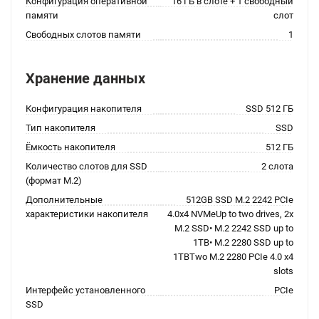
Конфигурация оперативной
16 ГБ в слоте + 1 свободный
памяти
слот
Свободных слотов памяти
1
Хранение данных
Конфигурация накопителя
SSD 512 ГБ
Тип накопителя
SSD
Ёмкость накопителя
512 ГБ
Количество слотов для SSD
2 слота
(формат M.2)
Дополнительные
512GB SSD M.2 2242 PCIe
характеристики накопителя
4.0x4 NVMeUp to two drives, 2x
M.2 SSD• M.2 2242 SSD up to
1TB• M.2 2280 SSD up to
1TBTwo M.2 2280 PCIe 4.0 x4
slots
Интерфейс установленного
PCIe
SSD