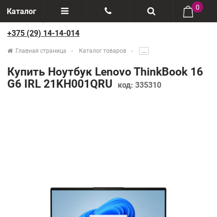
0
Каталог
+375 (29) 14-14-014
Отзывы
+375(29) 888-44-44
Главная страница
Каталог товаров
.....
О компании
+375(29) 14-14-014
Купить Ноутбук Lenovo ThinkBook 16
Производители
G6 IRL 21KH001QRU
код:
335310
Возврат товаров
Рассрочка
Доставка