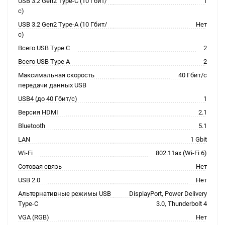
USB 3.2 Gen2 Type-C (10 Гбит/
1
с)
USB 3.2 Gen2 Type-A (10 Гбит/
Нет
с)
Всего USB Type C
2
Всего USB Type A
2
Максимальная скорость
40 Гбит/с
передачи данных USB
USB4 (до 40 Гбит/с)
1
Версия HDMI
2.1
Bluetooth
5.1
LAN
1 Gbit
Wi-Fi
802.11ax (Wi-Fi 6)
Сотовая связь
Нет
USB 2.0
Нет
Альтернативные режимы USB
DisplayPort, Power Delivery
Type-C
3.0, Thunderbolt 4
VGA (RGB)
Нет