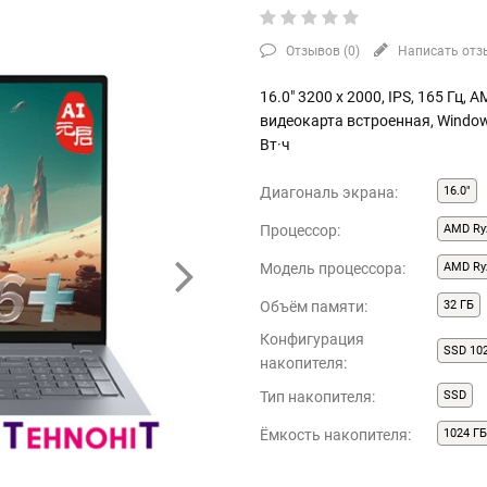
Отзывов (
0
)
Написать отз
16.0" 3200 x 2000, IPS, 165 Гц, 
видеокарта встроенная, Windo
Вт·ч
Диагональ экрана:
16.0"
Процессор:
AMD Ryz
Модель процессора:
AMD Ryz
Объём памяти:
32 ГБ
Конфигурация
SSD 10
накопителя:
Тип накопителя:
SSD
Ёмкость накопителя:
1024 Г