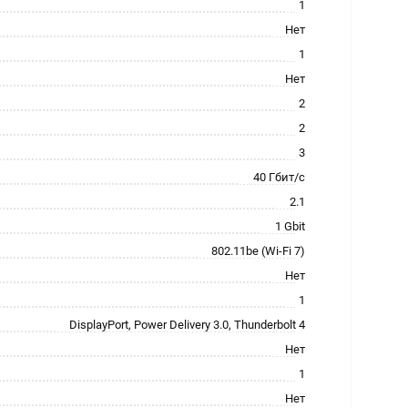
1
Нет
1
Нет
2
2
3
40 Гбит/с
2.1
1 Gbit
802.11be (Wi-Fi 7)
Нет
1
DisplayPort, Power Delivery 3.0, Thunderbolt 4
Нет
1
Нет