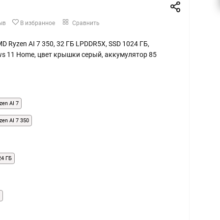
ыв
В избранное
Сравнить
AMD Ryzen AI 7 350, 32 ГБ LPDDR5X, SSD 1024 ГБ,
ws 11 Home, цвет крышки серый, аккумулятор 85
en AI 7
en AI 7 350
24 ГБ
Б