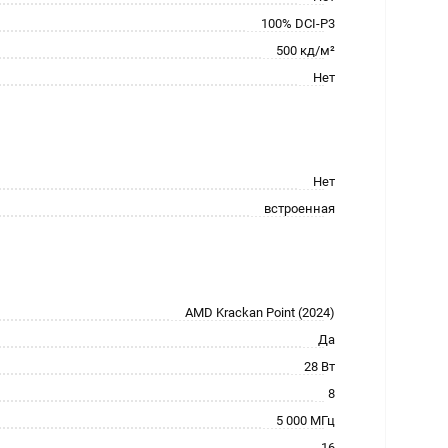
100% DCI-P3
500 кд/м²
Нет
Нет
встроенная
AMD Krackan Point (2024)
Да
28 Вт
8
5 000 МГц
16