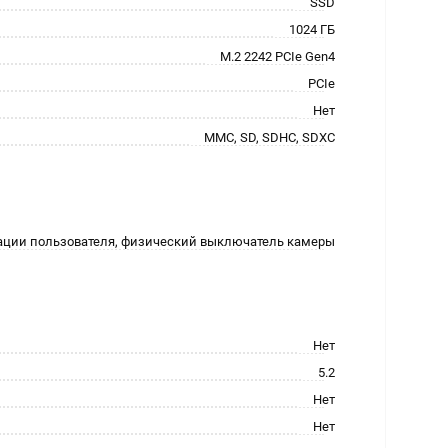
SSD
1024 ГБ
M.2 2242 PCIe Gen4
PCIe
Нет
MMC, SD, SDHC, SDXC
ации пользователя, физический выключатель камеры
Нет
5.2
Нет
Нет