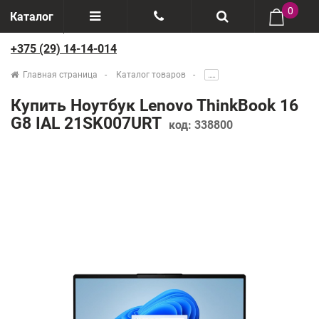
0
Каталог
+375 (29) 14-14-014
Отзывы
+375(29) 888-44-44
Главная страница
Каталог товаров
.....
О компании
+375(29) 14-14-014
Купить Ноутбук Lenovo ThinkBook 16
Производители
G8 IAL 21SK007URT
код:
338800
Возврат товаров
Рассрочка
Доставка