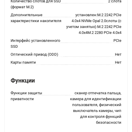
Количество слотов для SSD
2 слота
(формат M.2)
Дополнительные
установлен:M.2 2242 PCIe
характеристики накопителя
4.0x4 NVMe Opal 2.0слоты (с
учетом занятых):M.2 2242 PCIe
4.0x4M.2 2280 PCIe 4.0x4
Интерфейс установленного
PCIe
SSD
Оптический привод (ODD)
Нет
Карты памяти
Нет
Функции
Функции защиты
сканер отпечатка пальца,
приватности
камера для идентификации
пользователя, физический
выключатель камеры, чип
для контроля функций
безопасности