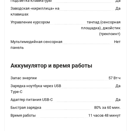
Подсветка клавиатуры
Да
Заводская «кириллица» на
Да
клавишах
Управление курсором
тачпад (сенсорная
площадка), джойстик
(трекпоинт)
Мультимедийная сенсорная
Нет
панель
Аккумулятор и время работы
Запас энергии
57 Вт·ч
Зарядка ноутбука через USB
Да
Type-C
Адаптер питания USB-C
Да
Быстрая зарядка
80% за 60 мин.
Время работы
11 часов 48 минут