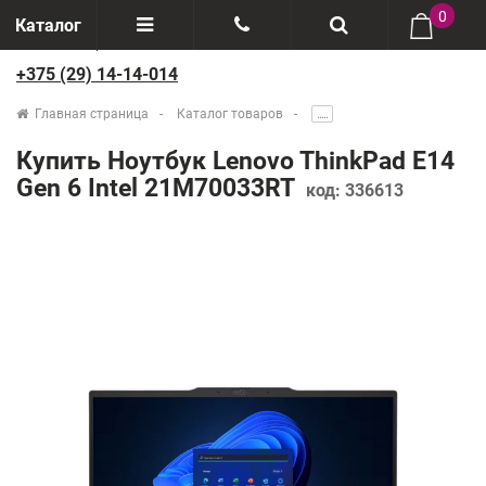
0
Каталог
+375 (29) 14-14-014
Отзывы
+375(29) 888-44-44
Главная страница
Каталог товаров
.....
О компании
+375(29) 14-14-014
Купить Ноутбук Lenovo ThinkPad E14
Производители
Gen 6 Intel 21M70033RT
код:
336613
Возврат товаров
Рассрочка
Доставка