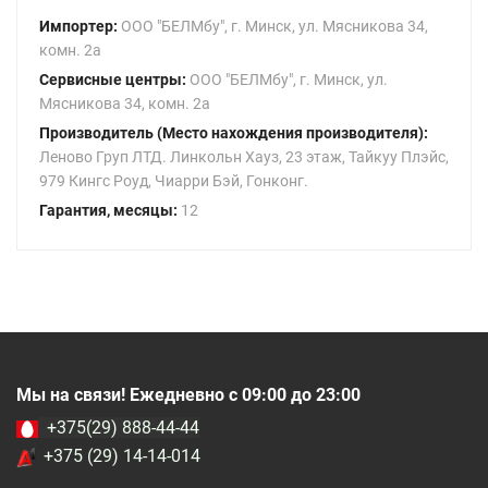
Импортер:
ООО "БЕЛМбу", г. Минск, ул. Мясникова 34,
комн. 2а
Сервисные центры:
ООО "БЕЛМбу", г. Минск, ул.
Мясникова 34, комн. 2а
Производитель (Место нахождения производителя):
Леново Груп ЛТД. Линкольн Хауз, 23 этаж, Тайкуу Плэйс,
979 Кингс Роуд, Чиарри Бэй, Гонконг.
Гарантия, месяцы:
12
Мы на связи! Ежедневно с 09:00 до 23:00
+375(29) 888-44-44
+375 (29) 14-14-014