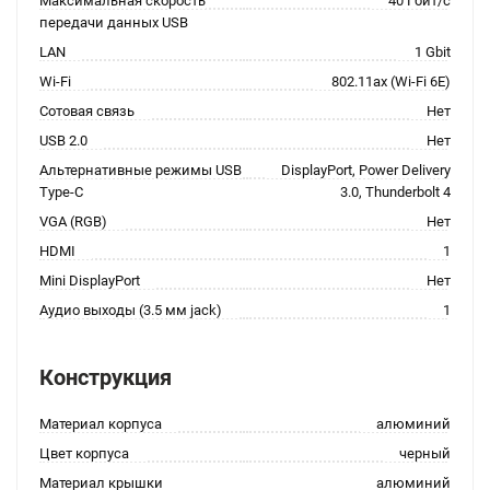
Максимальная скорость
40 Гбит/с
передачи данных USB
LAN
1 Gbit
Wi-Fi
802.11ax (Wi-Fi 6E)
Сотовая связь
Нет
USB 2.0
Нет
Альтернативные режимы USB
DisplayPort, Power Delivery
Type-C
3.0, Thunderbolt 4
VGA (RGB)
Нет
HDMI
1
Mini DisplayPort
Нет
Аудио выходы (3.5 мм jack)
1
Конструкция
Материал корпуса
алюминий
Цвет корпуса
черный
Материал крышки
алюминий